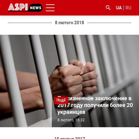
UA
RU
8 лютого 2018
#ООС
#боротьба
#ДФС
#Київ
#коронавірус
з
корупцією
Пожизненное заключение в
Події
2017 году получили более 20
украинцев
8 лютого, 15:32
15 грудня 2017