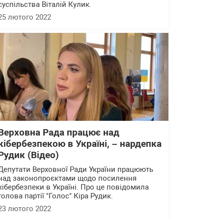
суспільства Віталій Кулик.
25 лютого 2022
Верховна Рада працює над
кібербезпекою в Україні, – нардепка
Рудик (Відео)
Депутати Верховної Ради України працюють
над законопроєктами щодо посилення
кібербезпеки в Україні. Про це повідомила
голова партії "Голос" Кіра Рудик.
23 лютого 2022