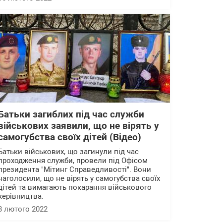
Батьки загиблих під час служби
військових заявили, що не вірять у
самогубства своїх дітей (Відео)
Батьки військових, що загинули під час
проходження служби, провели під Офісом
президента "Мітинг Справедливості". Вони
наголосили, що не вірять у самогубства своїх
дітей та вимагають покарання військового
керівництва.
3 лютого 2022