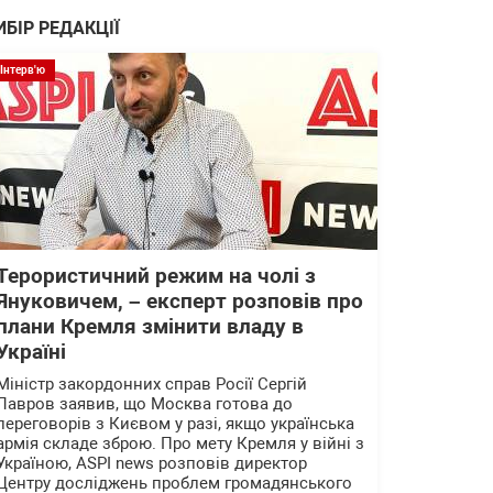
ИБІР РЕДАКЦІЇ
Інтерв'ю
Терористичний режим на чолі з
Януковичем, – експерт розповів про
плани Кремля змінити владу в
Україні
Міністр закордонних справ Росії Сергій
Лавров заявив, що Москва готова до
переговорів з Києвом у разі, якщо українська
армія складе зброю. Про мету Кремля у війні з
Україною, ASPI news розповів директор
Центру досліджень проблем громадянського