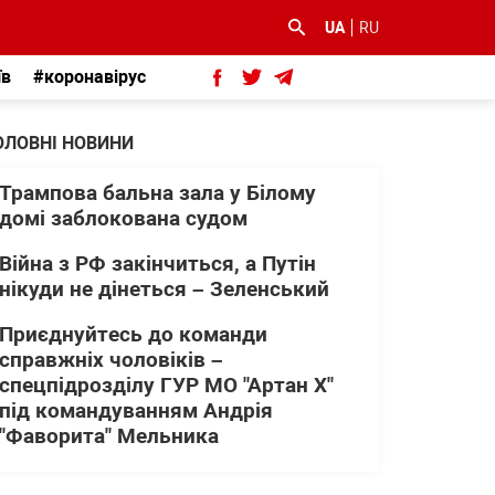
UA
RU
їв
#коронавірус
ОЛОВНІ НОВИНИ
Трампова бальна зала у Білому
домі заблокована судом
Війна з РФ закінчиться, а Путін
нікуди не дінеться – Зеленський
Приєднуйтесь до команди
справжніх чоловіків –
спецпідрозділу ГУР МО "Артан Х"
під командуванням Андрія
"Фаворита" Мельника