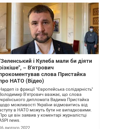
"Зеленський і Кулеба мали би діяти
різкіше", – В'ятрович
прокоментував слова Пристайка
про НАТО (Відео)
Нардеп із фракції "Європейська солідарність"
Володимир В'ятрович вважає, що слова
українського дипломата Вадима Пристайка
щодо можливості України відмовитись від
вступу в НАТО можуть бути не випадковими.
Про це він заявив у коментарі журналістці
ASPI news.
16 лютого 2022