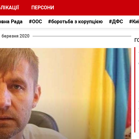
ЛІКАЦІЇ
ПЕРСОНИ
овна Рада
#ООС
#боротьба з корупцією
#ДФС
#Ки
1 березня 2020
Г