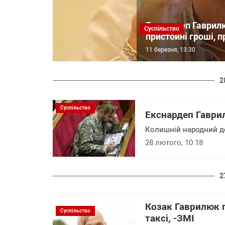
Екснардеп Гаврилю
Суспільство
пристойні гроші, 
11 березня, 13:30
2
Суспільство
Екснардеп Гаври
Колишній народний д
28 лютого, 10:18
2
Козак Гаврилюк п
Суспільство
таксі, -ЗМІ