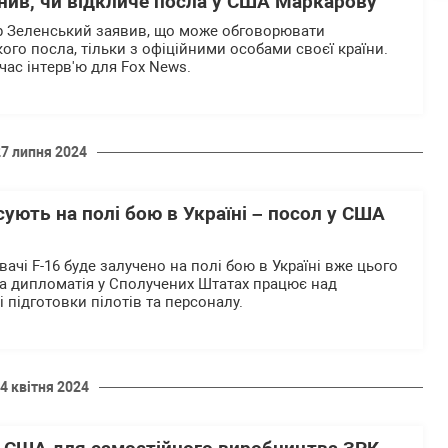
нив, чи відкличе посла у США Маркарову
 Зеленський заявив, що може обговорювати
ого посла, тільки з офіційними особами своєї країни.
 час інтерв'ю для Fox News.
27 липня 2024
сують на полі бою в Україні – посол у США
чі F-16 буде залучено на полі бою в Україні вже цього
ька дипломатія у Сполучених Штатах працює над
 підготовки пілотів та персоналу.
4 квітня 2024