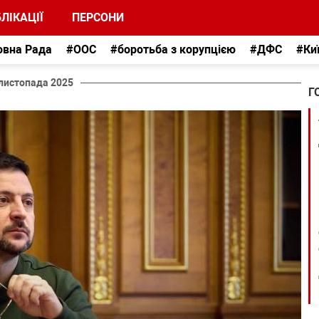
ЛІКАЦІЇ
ПЕРСОНИ
овна Рада
#ООС
#боротьба з корупцією
#ДФС
#Ки
листопада 2025
Г