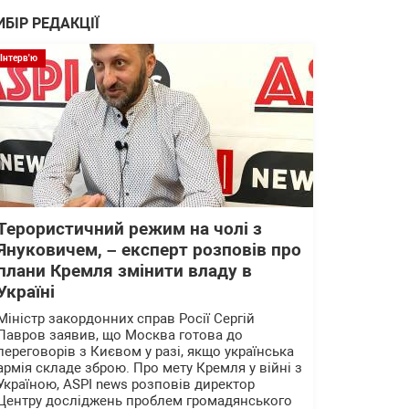
ИБІР РЕДАКЦІЇ
Інтерв'ю
Терористичний режим на чолі з
Януковичем, – експерт розповів про
плани Кремля змінити владу в
Україні
Міністр закордонних справ Росії Сергій
Лавров заявив, що Москва готова до
переговорів з Києвом у разі, якщо українська
армія складе зброю. Про мету Кремля у війні з
Україною, ASPI news розповів директор
Центру досліджень проблем громадянського