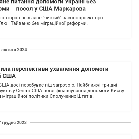
яне питання допомоги Україні без
орми – посол у США Маркарова
повторно розгляне "чистий" законопроект про
аїлю і Тайваню без міграційної реформи.
6 лютого 2024
ила перспективи ухвалення допомоги
сі США
США досі перебуває під загрозою. Найближчі три дні
сують у Сенаті США нове фінансування допомоги Києву
 міграційної політики Сполучених Штатів.
7 грудня 2023