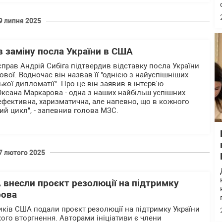
9 липня 2025
в заміну посла України в США
справ Андрій Сибіга підтвердив відставку посла України
вої. Водночас він назвав її "однією з найуспішніших
кої дипломатії". Про це він заявив в інтерв'ю
"Оксана Маркарова - одна з наших найбільш успішних
ефективна, харизматична, але напевно, що в кожного
ий цикл", - запевнив голова МЗС.
7 лютого 2025
 внесли проєкт резолюції на підтримку
рова
ків США подали проєкт резолюції на підтримку України
кого вторгнення. Авторами ініціативи є члени