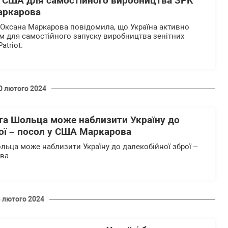
з США для самостійного виробництва ЗРК
Маркарова
Оксана Маркарова повідомила, що Україна активно
 для самостійного запуску виробництва зенітних
atriot.
0 лютого 2024
 та Шольца може наблизити Україну до
ої – посол у США Маркарова
ольца може наблизити Україну до далекобійної зброї –
ова
8 лютого 2024