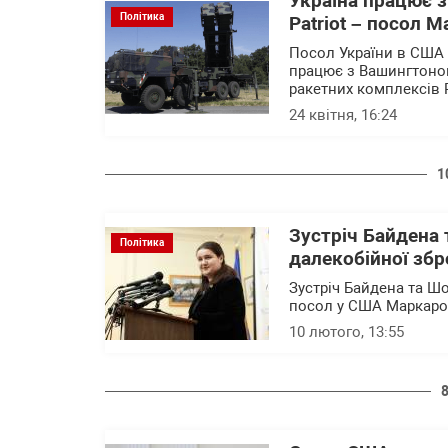
Україна працює 
Політика
Patriot – посол 
Посол України в США 
працює з Вашингтоном
ракетних комплексів P
24 квітня, 16:24
1
Зустріч Байдена
Політика
далекобійної збр
Зустріч Байдена та Ш
посол у США Маркар
10 лютого, 13:55