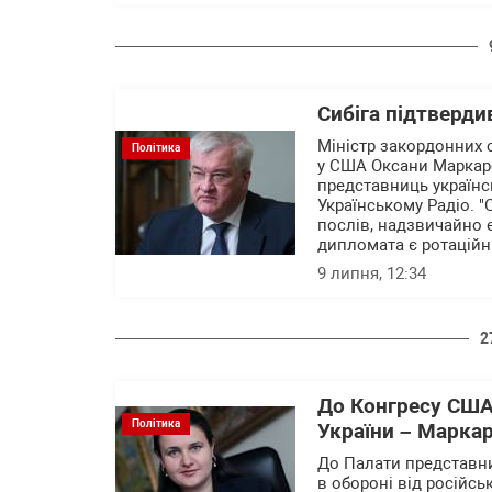
Сибіга підтверди
Міністр закордонних 
Політика
у США Оксани Маркаро
представниць українсь
Українському Радіо. 
послів, надзвичайно 
дипломата є ротаційн
9 липня, 12:34
2
До Конгресу США
Політика
України – Марка
До Палати представни
в обороні від російсь