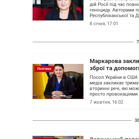
дій Росії під час по
геноциду. Авторами п
Республіканської та Д
8 січня, 17:01
7
Маркарова закли
зброї та допомоги
Політика
Посол України в США 
медіа закликає тримат
вторинні речі, які мо
просто провокаціями.
7 жовтня, 16:02
3