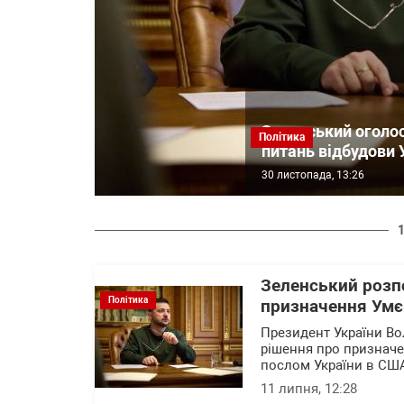
Зеленський оголо
Політика
питань відбудови У
30 листопада, 13:26
Зеленський розпо
Політика
призначення Умє
Президент України Во
рішення про призначе
послом України в США
11 липня, 12:28