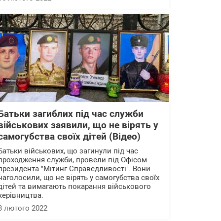
Батьки загиблих під час служби
військових заявили, що не вірять у
самогубства своїх дітей (Відео)
Батьки військових, що загинули під час
проходження служби, провели під Офісом
президента "Мітинг Справедливості". Вони
наголосили, що не вірять у самогубства своїх
дітей та вимагають покарання військового
керівництва.
3 лютого 2022