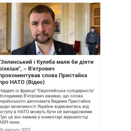
"Зеленський і Кулеба мали би діяти
різкіше", – В'ятрович
прокоментував слова Пристайка
про НАТО (Відео)
Нардеп із фракції "Європейська солідарність"
Володимир В'ятрович вважає, що слова
українського дипломата Вадима Пристайка
щодо можливості України відмовитись від
вступу в НАТО можуть бути не випадковими.
Про це він заявив у коментарі журналістці
ASPI news.
16 лютого 2022