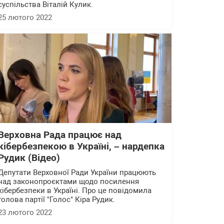
суспільства Віталій Кулик.
25 лютого 2022
Верховна Рада працює над
кібербезпекою в Україні, – нардепка
Рудик (Відео)
Депутати Верховної Ради України працюють
над законопроєктами щодо посилення
кібербезпеки в Україні. Про це повідомила
голова партії "Голос" Кіра Рудик.
23 лютого 2022