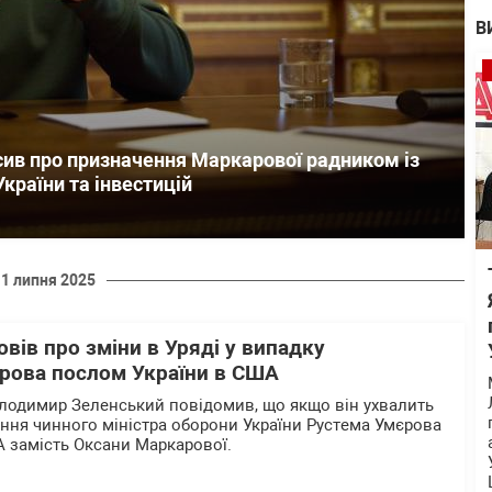
В
сив про призначення Маркарової радником із
країни та інвестицій
11 липня 2025
вів про зміни в Уряді у випадку
рова послом України в США
лодимир Зеленський повідомив, що якщо він ухвалить
ння чинного міністра оборони України Рустема Умєрова
 замість Оксани Маркарової.