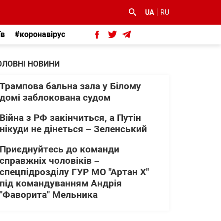
UA
RU
їв
#коронавірус
ОЛОВНІ НОВИНИ
Трампова бальна зала у Білому
домі заблокована судом
Війна з РФ закінчиться, а Путін
нікуди не дінеться – Зеленський
Приєднуйтесь до команди
справжніх чоловіків –
спецпідрозділу ГУР МО "Артан Х"
під командуванням Андрія
"Фаворита" Мельника