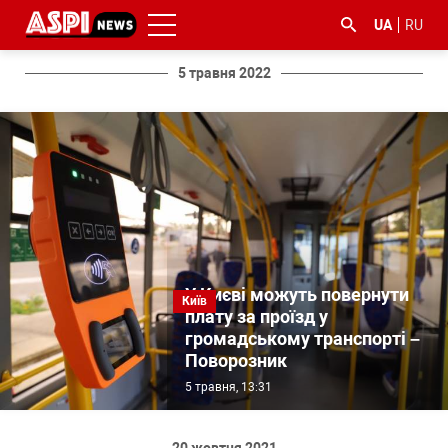
UA
RU
5 травня 2022
#ООС
#боротьба
#ДФС
#Київ
#коронавірус
з
корупцією
У Києві можуть повернути
Київ
плату за проїзд у
громадському транспорті –
Поворозник
5 травня, 13:31