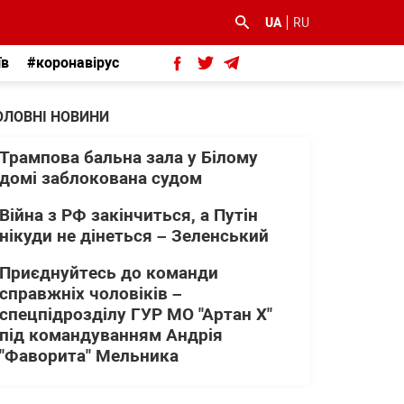
UA
RU
їв
#коронавірус
ОЛОВНІ НОВИНИ
Трампова бальна зала у Білому
домі заблокована судом
Війна з РФ закінчиться, а Путін
нікуди не дінеться – Зеленський
Приєднуйтесь до команди
справжніх чоловіків –
спецпідрозділу ГУР МО "Артан Х"
під командуванням Андрія
"Фаворита" Мельника