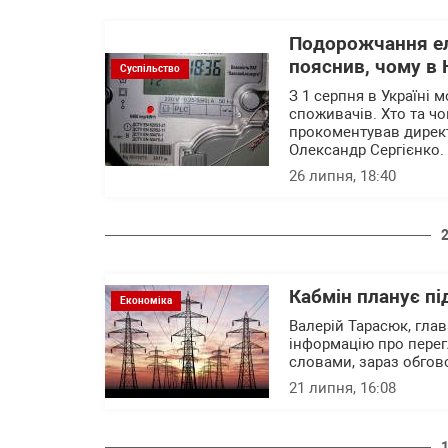
Подорожчання еле
пояснив, чому в
Суспільство
З 1 серпня в Україні 
споживачів. Хто та чо
прокоментував директ
Олександр Сергієнко.
26 липня, 18:40
Кабмін планує п
Економіка
Валерій Тарасюк, гла
інформацію про перег
словами, зараз обгово
21 липня, 16:08