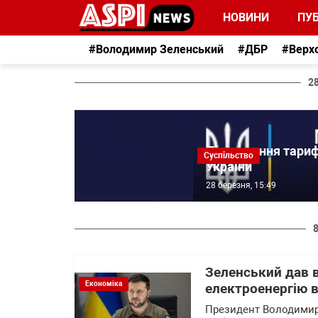
НОВИНИ
ПУБ
#Володимир Зеленський
#ДБР
#Верх
2
Підвищення тарифі
Суспільство
України
28 березня, 15:49
Зеленський дав в
Економіка
електроенергію в
Президент Володимир 