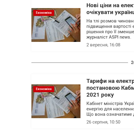
Нові ціни на еле
очікувати україн
Економіка
На тлі розмов чиновн
підвищення вартості 
рішення про її зменш
журналіст ASPI news.
2 вересня, 16:08
2
Тарифи на електр
постановою Кабмі
Економіка
2021 року
Кабінет міністрів Укр
енергію для населення
Що вона означатиме д
26 серпня, 10:50