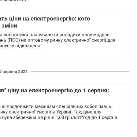
ать ціни на електроенергію: кого
 зміни
во енергетики планувало впровадити нову модель
нь (ПСО) на оптовому ринку електричної енергії для
запуску відкладено.
9 червня 2021
в" ціну на електроенергію до 1 серпня:
ня продовжити механізм спеціальних зобов'язань
ку електричної енергії в Україні. Так, ціна для
була збережена на рівні 1,68 грн/кВт*год до 1 серпня.