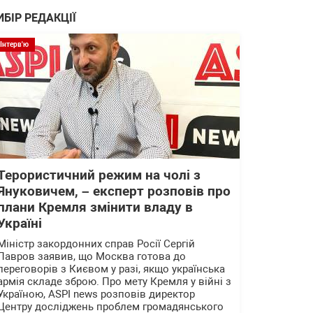
ИБІР РЕДАКЦІЇ
Інтерв'ю
Терористичний режим на чолі з
Януковичем, – експерт розповів про
плани Кремля змінити владу в
Україні
Міністр закордонних справ Росії Сергій
Лавров заявив, що Москва готова до
переговорів з Києвом у разі, якщо українська
армія складе зброю. Про мету Кремля у війні з
Україною, ASPI news розповів директор
Центру досліджень проблем громадянського