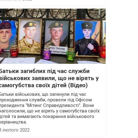
Батьки загиблих під час служби
військових заявили, що не вірять у
самогубства своїх дітей (Відео)
Батьки військових, що загинули під час
проходження служби, провели під Офісом
президента "Мітинг Справедливості". Вони
наголосили, що не вірять у самогубства своїх
дітей та вимагають покарання військового
керівництва.
3 лютого 2022