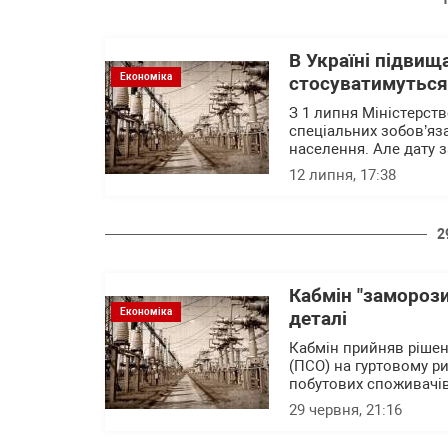
В Україні підвищ
Економіка
стосуватимуться
З 1 липня Міністерст
спеціальних зобов’яза
населення. Але дату 
12 липня, 17:38
2
Кабмін "заморози
Економіка
деталі
Кабмін прийняв рішен
(ПСО) на гуртовому рин
побутових споживачів 
29 червня, 21:16