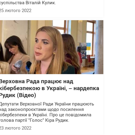
суспільства Віталій Кулик.
25 лютого 2022
Верховна Рада працює над
кібербезпекою в Україні, – нардепка
Рудик (Відео)
Депутати Верховної Ради України працюють
над законопроєктами щодо посилення
кібербезпеки в Україні. Про це повідомила
голова партії "Голос" Кіра Рудик.
23 лютого 2022