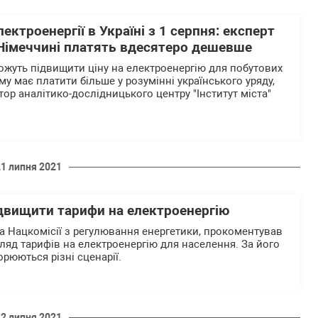
ктроенергії в Україні з 1 серпня: експерт
 Німеччині платять вдесятеро дешевше
можуть підвищити ціну на електроенергію для побутових
му має платити більше у розумінні українського уряду,
ор аналітико-дослідницького центру "Інститут міста"
21 липня 2021
ідвищити тарифи на електроенергію
ва Нацкомісії з регулювання енергетики, прокоментував
ляд тарифів на електроенергію для населення. За його
рюються різні сценарії.
12 липня 2021