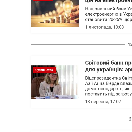
цін на електроен
Національний банк Ук
електроенергію в Укр
становити 20-25% щор
1 листопада, 10:08
1
Світовий банк п
для українців: а
Суспільство
Віцепрезидентка Світ
Азії Анна Б'єрде вва
домогосподарств, які
поставить під загроз
13 вересня, 17:02
2