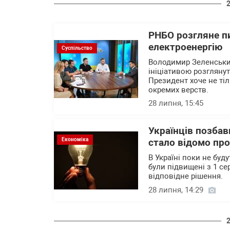
РНБО розгляне п
електроенергію
Суспільство
Володимир Зеленський
ініціативою розгляну
Президент хоче не тіл
окремих верств.
28 липня, 15:45
Українців позбав
Економіка
стало відомо про
В Україні поки не буд
були підвищені з 1 се
відповідне рішення.
28 липня, 14:29