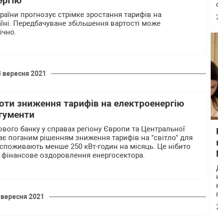
ергію
раїни прогнозує стрімке зростання тарифів на
аїні. Передбачуване збільшення вартості може
ічно.
3 вересня 2021
роти зниження тарифів на електроенергію
ргументи
ового банку у справах регіону Європи та Центральної
жає поганим рішенням зниження тарифів на "світло" для
 споживають менше 250 кВт-годин на місяць. Це нібито
у фінансове оздоровлення енергосектора.
 вересня 2021