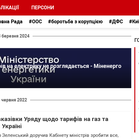
ЛІКАЦІЇ
ПЕРСОНИ
овна Рада
#ООС
#боротьба з корупцією
#ДФС
#Ки
8 березня 2024
Г
в на електрику не розглядається - Міненерго
8 червня 2022
казівки Уряду щодо тарифів на газ та
 Україні
Зеленський доручив Кабінету міністрів зробити все,