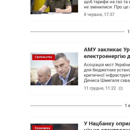
щоб тарифи на газ та
не змінилися. Про це
8 червня, 17:37
1
АМУ закликає Ур
електроенергію д
Суспільство
Асоціація міст Украї
для бюджетних устано
критичної інфраструкт
Дениса Шмигаля схва
11 грудня, 11:22
1 
У Нацбанку опри
Економіка