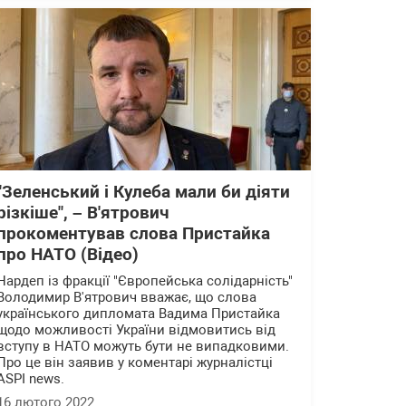
"Зеленський і Кулеба мали би діяти
різкіше", – В'ятрович
прокоментував слова Пристайка
про НАТО (Відео)
Нардеп із фракції "Європейська солідарність"
Володимир В'ятрович вважає, що слова
українського дипломата Вадима Пристайка
щодо можливості України відмовитись від
вступу в НАТО можуть бути не випадковими.
Про це він заявив у коментарі журналістці
ASPI news.
16 лютого 2022