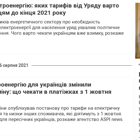
ктроенергію: яких тарифів від Уряду варто
цям до кінця 2021 року
иків енергетичного сектору про необхідність
електроенергії для населення уряд ухвалив політичне
ення. Чого варто чекати українцям вже взимку, розкаже
6 серпня 2021
оенергію для українців змінили
ну: що чекати в платіжках з 1 жовтня
аїни опублікував постанову про тарифи на електричну
 та низки інших споживачів, які діятимуть з 1 жовтня.
ля пересічних українців, розкаже агентство ASPI news.