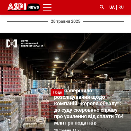
UA
RU
28 травня 2025
#ООС
#боротьба
#ДФС
#Київ
#коронавірус
з
корупцією
БЕБ завершило
Події
розслідування щодо
компаній “короля обналу”:
до суду скеровано справу
про ухилення від сплати 764
млн грн податків
28 травня, 11:23