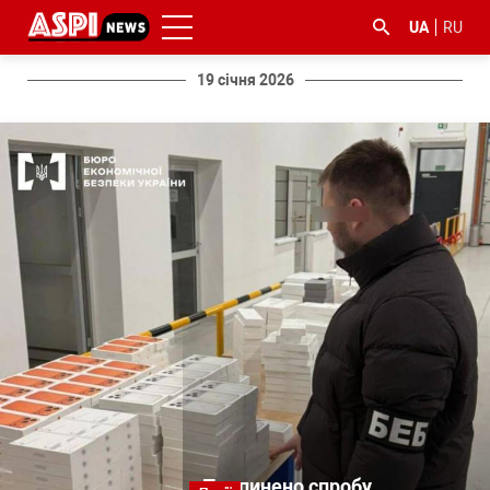
UA
RU
19 січня 2026
#ООС
#боротьба
#ДФС
#Київ
#коронавірус
з
корупцією
Припинено спробу