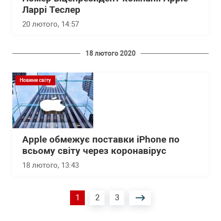
Ларрі Теслер
20 лютого, 14:57
18 лютого 2020
Новини світу
Apple обмежує поставки iPhone по
всьому світу через коронавірус
18 лютого, 13:43
Розбивка
Поточна
1
Сторінка
2
Сторінка
3
на
сторінки
сторінка