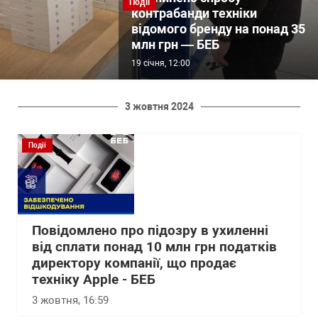
Події
контрабанди техніки
відомого бренду на понад 35
млн грн — БЕБ
19 січня, 12:00
3 жовтня 2024
Події
Повідомлено про підозру в ухиленні
від сплати понад 10 млн грн податків
директору компанії, що продає
техніку Apple - БЕБ
3 жовтня, 16:59