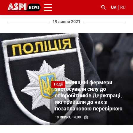
UA
RU
19 липня 2021
#ООС
#боротьба
#ДФС
#Київ
#коронавірус
з
корупцією
На Уманщині фермери
Події
застосували силу до
співробітників Держпраці,
які прийшли до них з
позаплановою перевіркою
19 липня, 14:09