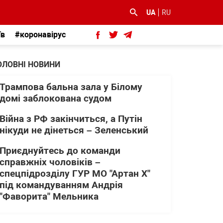
UA
RU
їв
#коронавірус
ОЛОВНІ НОВИНИ
Трампова бальна зала у Білому
домі заблокована судом
Війна з РФ закінчиться, а Путін
нікуди не дінеться – Зеленський
Приєднуйтесь до команди
справжніх чоловіків –
спецпідрозділу ГУР МО "Артан Х"
під командуванням Андрія
"Фаворита" Мельника