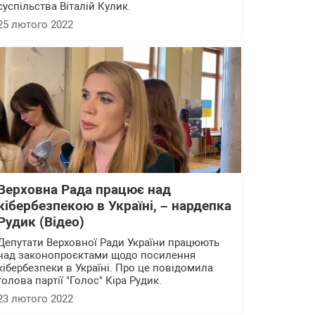
суспільства Віталій Кулик.
25 лютого 2022
Верховна Рада працює над
кібербезпекою в Україні, – нардепка
Рудик (Відео)
Депутати Верховної Ради України працюють
над законопроєктами щодо посилення
кібербезпеки в Україні. Про це повідомила
голова партії "Голос" Кіра Рудик.
23 лютого 2022