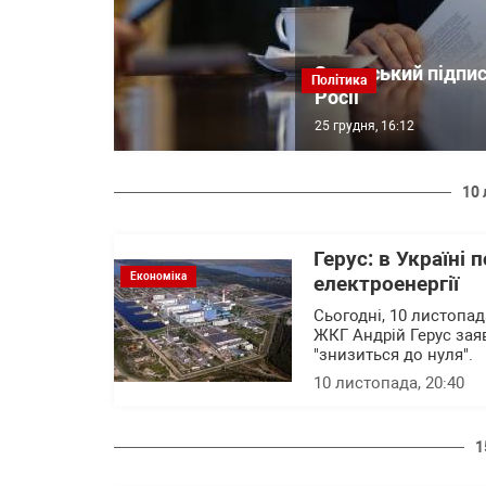
Зеленський підпис
Політика
Росії
25 грудня, 16:12
10 
Герус: в Україні
Економіка
електроенергії
Сьогодні, 10 листопад
ЖКГ Андрій Герус заяв
"знизиться до нуля".
10 листопада, 20:40
1