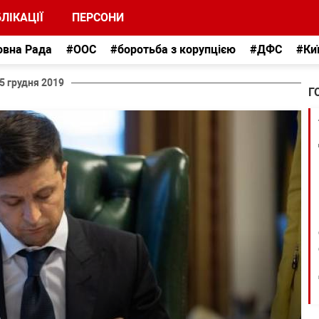
ЛІКАЦІЇ
ПЕРСОНИ
овна Рада
#ООС
#боротьба з корупцією
#ДФС
#Ки
5 грудня 2019
Г