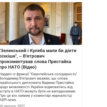
"Зеленський і Кулеба мали би діяти
різкіше", – В'ятрович
прокоментував слова Пристайка
про НАТО (Відео)
Нардеп із фракції "Європейська солідарність"
Володимир В'ятрович вважає, що слова
українського дипломата Вадима Пристайка
щодо можливості України відмовитись від
вступу в НАТО можуть бути не випадковими.
Про це він заявив у коментарі журналістці
ASPI news.
16 лютого 2022