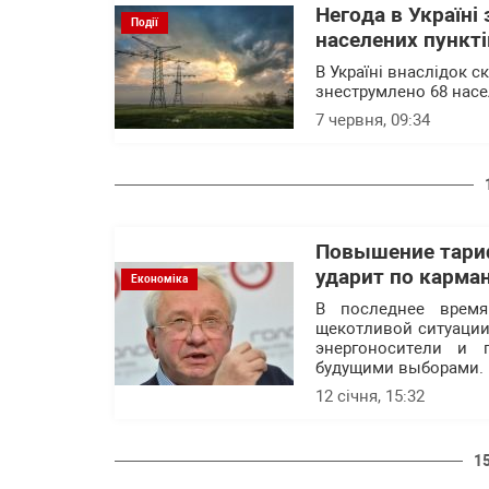
Негода в Україні
Події
населених пункті
В Україні внаслідок с
знеструмлено 68 насе
7 червня, 09:34
Повышение тариф
ударит по карма
Економіка
В последнее время
щекотливой ситуаци
энергоносители и 
будущими выборами.
12 січня, 15:32
1