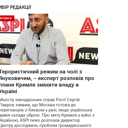
ИБІР РЕДАКЦІЇ
Інтерв'ю
Терористичний режим на чолі з
Януковичем, – експерт розповів про
плани Кремля змінити владу в
Україні
Міністр закордонних справ Росії Сергій
Лавров заявив, що Москва готова до
переговорів з Києвом у разі, якщо українська
армія складе зброю. Про мету Кремля у війні з
Україною, ASPI news розповів директор
Центру досліджень проблем громадянського