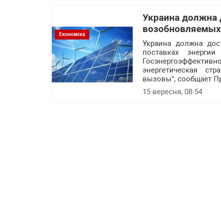
Украина должна 
возобновляемых 
Економіка
Украина должна дос
поставках энерги
Госэнергоэффективн
энергетическая ст
вызовы", сообщает П
15 вересня, 08:54