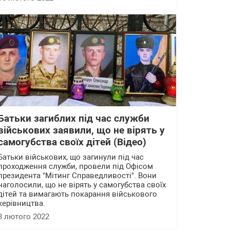
Батьки загиблих під час служби
військових заявили, що не вірять у
самогубства своїх дітей (Відео)
Батьки військових, що загинули під час
проходження служби, провели під Офісом
президента "Мітинг Справедливості". Вони
наголосили, що не вірять у самогубства своїх
дітей та вимагають покарання військового
керівництва.
3 лютого 2022