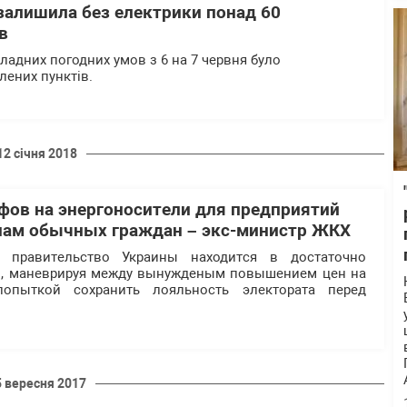
 залишила без електрики понад 60
в
кладних погодних умов з 6 на 7 червня було
лених пунктів.
12 січня 2018
ов на энергоносители для предприятий
нам обычных граждан – экс-министр ЖКХ
 правительство Украины находится в достаточно
и, маневрируя между вынужденым повышением цен на
попыткой сохранить лояльность электората перед
5 вересня 2017