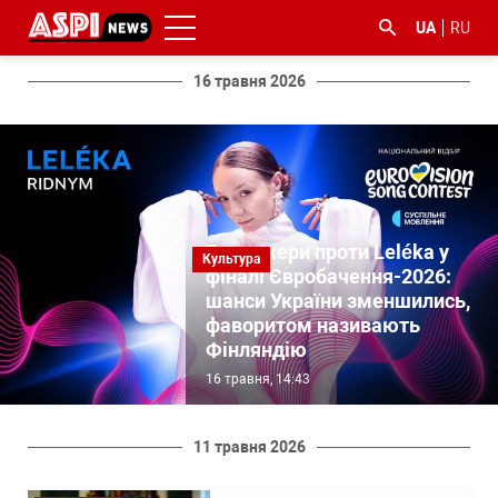
UA
RU
16 травня 2026
#ООС
#боротьба
#ДФС
#Київ
#коронавірус
Букмекери проти Leléka у
Культура
з
фіналі Євробачення-2026:
корупцією
шанси України зменшились,
фаворитом називають
Фінляндію
16 травня, 14:43
11 травня 2026