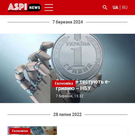
UA
RU
7 березня 2024
#ООС
#боротьба
#ДФС
#Київ
#коронавірус
з
корупцією
В Україні тестують е-
Економіка
гривню – НБУ
7 березня, 15:32
28 липня 2022
Економіка