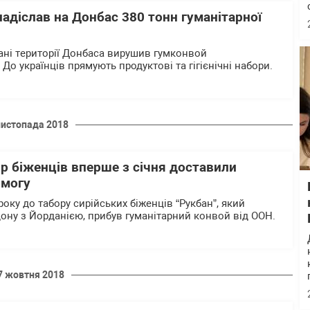
адіслав на Донбас 380 тонн гуманітарної
ні території Донбаса вирушив гумконвой
 До українців прямують продуктові та гігієнічні набори.
листопада 2018
ір біженців вперше з січня доставили
омогу
року до табору сирійських біженців “Рукбан”, який
дону з Йорданією, прибув гуманітарний конвой від ООН.
7 жовтня 2018