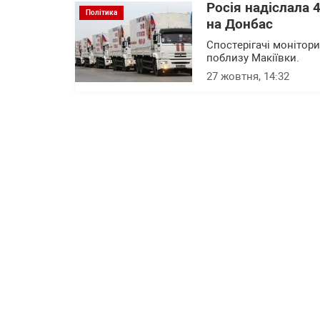
Росія надіслала 
Політика
на Донбас
Спостерігачі монітор
поблизу Макіївки.
27 жовтня, 14:32