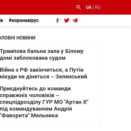
UA
RU
їв
#коронавірус
ОЛОВНІ НОВИНИ
Трампова бальна зала у Білому
домі заблокована судом
Війна з РФ закінчиться, а Путін
нікуди не дінеться – Зеленський
Приєднуйтесь до команди
справжніх чоловіків –
спецпідрозділу ГУР МО "Артан Х"
під командуванням Андрія
"Фаворита" Мельника