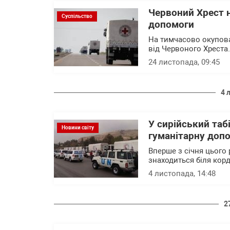
Червоний Хрест н
Суспільство
допомоги
На тимчасово окупова
від Червоного Хреста.
24 листопада, 09:45
4 
У сирійський таб
Новини світу
гуманітарну доп
Вперше з січня цього 
знаходиться біля кор
4 листопада, 14:48
2