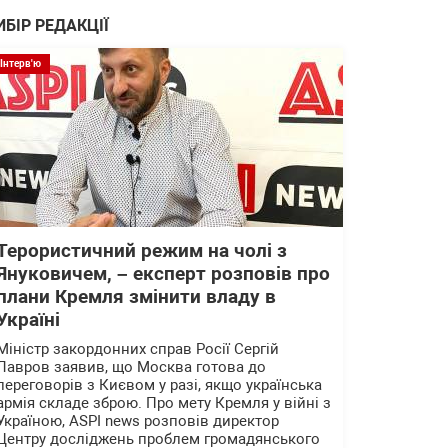
ИБІР РЕДАКЦІЇ
Інтерв'ю
Терористичний режим на чолі з
Януковичем, – експерт розповів про
плани Кремля змінити владу в
Україні
Міністр закордонних справ Росії Сергій
Лавров заявив, що Москва готова до
переговорів з Києвом у разі, якщо українська
армія складе зброю. Про мету Кремля у війні з
Україною, ASPI news розповів директор
Центру досліджень проблем громадянського