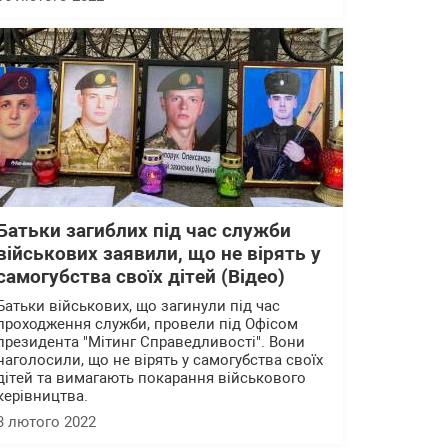
Батьки загиблих під час служби
військових заявили, що не вірять у
самогубства своїх дітей (Відео)
Батьки військових, що загинули під час
проходження служби, провели під Офісом
президента "Мітинг Справедливості". Вони
наголосили, що не вірять у самогубства своїх
дітей та вимагають покарання військового
керівництва.
3 лютого 2022