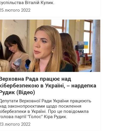
суспільства Віталій Кулик.
25 лютого 2022
Верховна Рада працює над
кібербезпекою в Україні, – нардепка
Рудик (Відео)
Депутати Верховної Ради України працюють
над законопроєктами щодо посилення
кібербезпеки в Україні. Про це повідомила
голова партії "Голос" Кіра Рудик.
23 лютого 2022