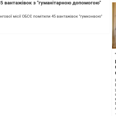
45 вантажівок з "гуманітарною допомогою"
ингової місії ОБСЄ помітили 45 вантажівок "гумконвою"