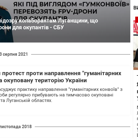
В
підозру колаборантам Луганщини, що
они для окупантів - СБУ
3 серпня 2021
 протест проти направлення "гуманітарних
 на окуповану територію України
асуджує практику направлення "гуманітарних конвоїв" з
асоби регулярно прибувають на тимчасово окуповані
 та Луганській областях.
листопада 2018