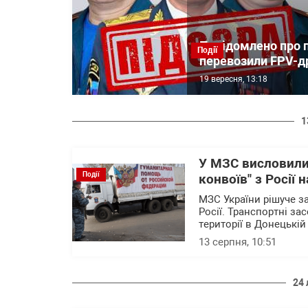
Повідомлено про 
Події
перевозили FPV-др
19 вересня, 13:18
1
У МЗС висловили
Події
конвоїв" з Росії
МЗС України рішуче з
Росії. Транспортні з
території в Донецькій
13 серпня, 10:51
24 