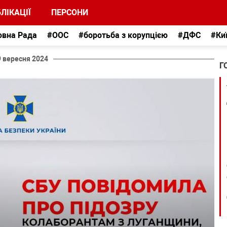
ЛІКАЦІЇ
ПЕРСОНИ
овна Рада
#ООС
#боротьба з корупцією
#ДФС
#Ки
9 вересня 2024
Г