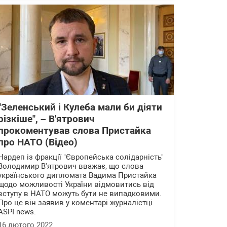
"Зеленський і Кулеба мали би діяти
різкіше", – В'ятрович
прокоментував слова Пристайка
про НАТО (Відео)
Нардеп із фракції "Європейська солідарність"
Володимир В'ятрович вважає, що слова
українського дипломата Вадима Пристайка
щодо можливості України відмовитись від
вступу в НАТО можуть бути не випадковими.
Про це він заявив у коментарі журналістці
ASPI news.
16 лютого 2022