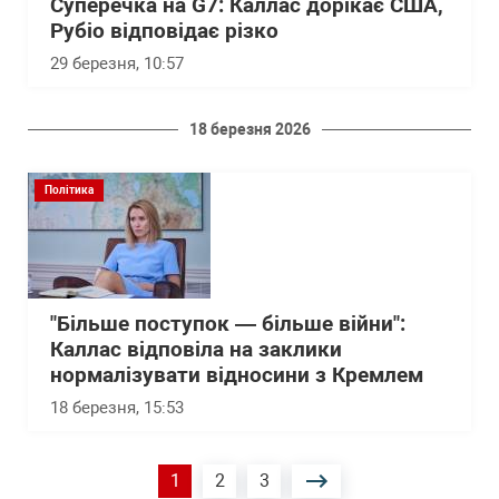
Суперечка на G7: Каллас дорікає США,
Рубіо відповідає різко
29 березня, 10:57
18 березня 2026
Політика
"Більше поступок — більше війни":
Каллас відповіла на заклики
нормалізувати відносини з Кремлем
18 березня, 15:53
Розбивка
Поточна
1
Сторінка
2
Сторінка
3
на