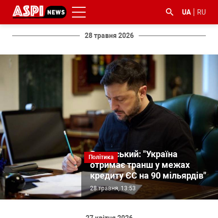
UA
RU
28 травня 2026
#ООС
#боротьба
#ДФС
#Київ
#коронавірус
з
корупцією
Зеленський: "Україна
Політика
отримає транш у межах
кредиту ЄС на 90 мільярдів"
28 травня, 13:53