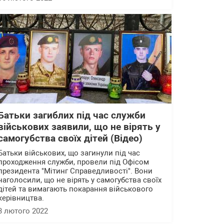
Батьки загиблих під час служби
військових заявили, що не вірять у
самогубства своїх дітей (Відео)
Батьки військових, що загинули під час
проходження служби, провели під Офісом
президента "Мітинг Справедливості". Вони
наголосили, що не вірять у самогубства своїх
дітей та вимагають покарання військового
керівництва.
3 лютого 2022