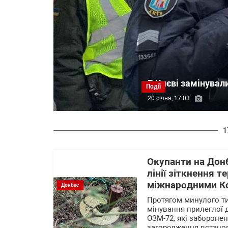
В Києві замінувал
Події
20 січня, 17:03
1
Окупанти на Донб
лінії зіткнення т
міжнародними К
Донбас
Протягом минулого ти
мінування прилеглої д
ОЗМ-72, які забороне
загородження встанов