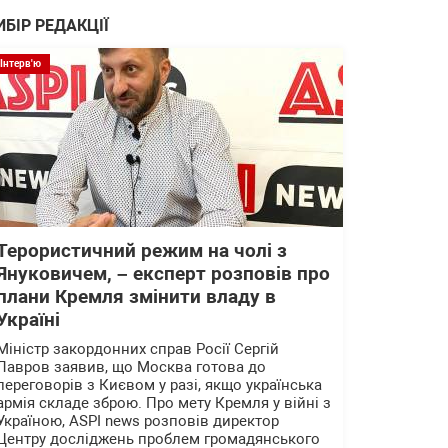
ИБІР РЕДАКЦІЇ
Інтерв'ю
Терористичний режим на чолі з
Януковичем, – експерт розповів про
плани Кремля змінити владу в
Україні
Міністр закордонних справ Росії Сергій
Лавров заявив, що Москва готова до
переговорів з Києвом у разі, якщо українська
армія складе зброю. Про мету Кремля у війні з
Україною, ASPI news розповів директор
Центру досліджень проблем громадянського