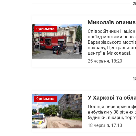
2
Миколаїв опинивс
Суспільство
Співробітники Націон
проїзд мостами через
Варварівського мості
вокзалу, Центральног
центр" в Миколаєві.
25 червня, 18:20
1
У Харкові та обла
Суспільство
Поліція перевіряє ін
вибухівки у 38 різних
будинки, лікарні, тор
18 червня, 17:13