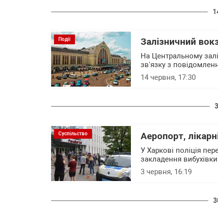
1
Події
Залізничний вок
На Центральному залі
зв'язку з повідомлен
14 червня, 17:30
Суспільство
Аеропорт, лікарні
У Харкові поліція пер
закладення вибухівки 
3 червня, 16:19
3