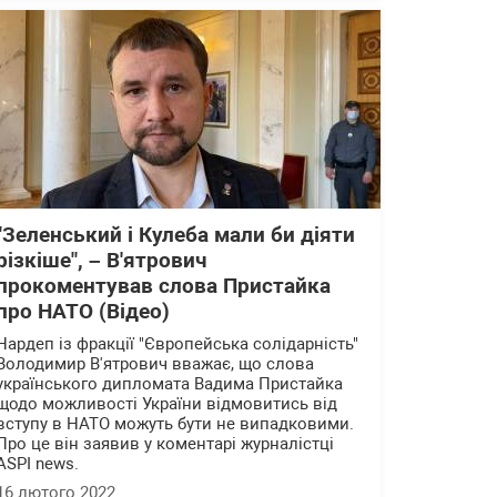
"Зеленський і Кулеба мали би діяти
різкіше", – В'ятрович
прокоментував слова Пристайка
про НАТО (Відео)
Нардеп із фракції "Європейська солідарність"
Володимир В'ятрович вважає, що слова
українського дипломата Вадима Пристайка
щодо можливості України відмовитись від
вступу в НАТО можуть бути не випадковими.
Про це він заявив у коментарі журналістці
ASPI news.
16 лютого 2022