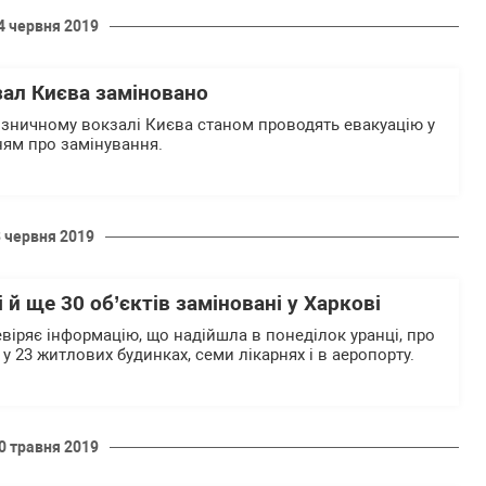
4 червня 2019
зал Києва заміновано
зничному вокзалі Києва станом проводять евакуацію у
ням про замінування.
3 червня 2019
 й ще 30 об’єктів заміновані у Харкові
евіряє інформацію, що надійшла в понеділок уранці, про
у 23 житлових будинках, семи лікарнях і в аеропорту.
0 травня 2019