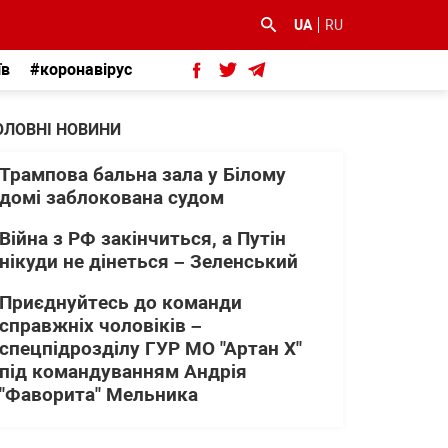
UA
RU
їв
#коронавірус
ОЛОВНІ НОВИНИ
Трампова бальна зала у Білому
домі заблокована судом
Війна з РФ закінчиться, а Путін
нікуди не дінеться – Зеленський
Приєднуйтесь до команди
справжніх чоловіків –
спецпідрозділу ГУР МО "Артан Х"
під командуванням Андрія
"Фаворита" Мельника