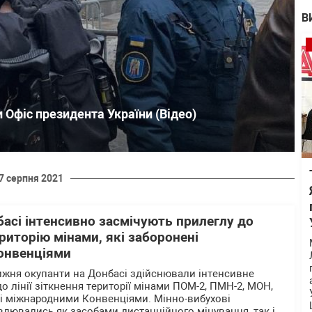
В
и Офіс президента України (Відео)
7 серпня 2021
асі інтенсивно засмічують прилеглу до
ериторію мінами, які заборонені
онвенціями
жня окупанти на Донбасі здійснювали інтенсивне
о лінії зіткнення території мінами ПОМ-2, ПМН-2, МОН,
ні міжнародними Конвенціями. Мінно-вибухові
лювались як засобами дистанційного мінування, так і