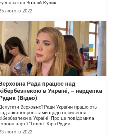
суспільства Віталій Кулик.
25 лютого 2022
Верховна Рада працює над
кібербезпекою в Україні, – нардепка
Рудик (Відео)
Депутати Верховної Ради України працюють
над законопроєктами щодо посилення
кібербезпеки в Україні. Про це повідомила
голова партії "Голос" Кіра Рудик.
23 лютого 2022