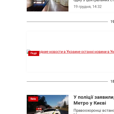
одну з центральних ст
19 грудня, 14:32
1
Події
1
У поліції заявил
Київ
Метро у Києві
Правоохоронці встано