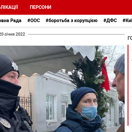
ЛІКАЦІЇ
ПЕРСОНИ
овна Рада
#ООС
#боротьба з корупцією
#ДФС
#Ки
20 січня 2022
Г