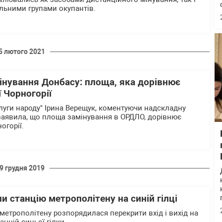
льними групами окупантів.
5 лютого 2021
інування Донбасу: площа, яка дорівнює
ї Чорногорії
луги народу" Ірина Верещук, коментуючи надскладну
 заявила, що площа замінування в ОРДЛО, дорівнює
огорії.
9 грудня 2019
ли станцію метрополітену на синій гілці
 метрополітену розпорядилася перекрити вхід і вихід на