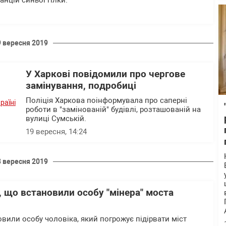
анцій синьої гілки.
9 вересня 2019
У Харкові повідомили про чергове
замінування, подробиці
Поліція Харкова поінформувала про саперні
роботи в "замінованій" будівлі, розташованій на
вулиці Сумській.
19 вересня, 14:24
8 вересня 2019
и, що встановили особу "мінера" моста
вили особу чоловіка, який погрожує підірвати міст