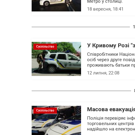
Метро у столиці.
18 вересня, 18:41
У Кривому Розі "
Суспільство
Співробітники Націон
осіб через друге пов
проживають батьки п
12 липня, 22:08
Масова евакуація
Суспільство
Поліція перевіряє ін
торговельних центрів
надійшло на електро