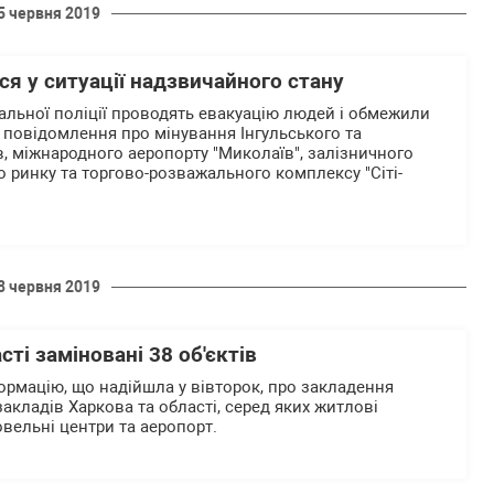
5 червня 2019
я у ситуації надзвичайного стану
альної поліції проводять евакуацію людей і обмежили
 повідомлення про мінування Інгульського та
в, міжнародного аеропорту "Миколаїв", залізничного
о ринку та торгово-розважального комплексу "Сіті-
8 червня 2019
сті заміновані 38 об'єктів
формацію, що надійшла у вівторок, про закладення
 закладів Харкова та області, серед яких житлові
говельні центри та аеропорт.