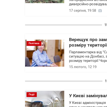
диверсійно-розвідува
17 серпня, 19:58
1
Верещук про зам
Політика
розміру територі
Парламентарка від "С
ситуацію на Донбасі,
розміру території Чорн
15 лютого, 12:19
1
Події
У Києві замінува
У Києві адміністрація