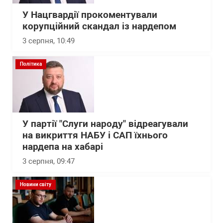
У Нацгвардії прокоментували
корупційний скандал із нардепом
3 серпня, 10:49
Політика
У партії "Слуги народу" відреагували
на викриття НАБУ і САП їхнього
нардепа на хабарі
3 серпня, 09:47
Новини світу