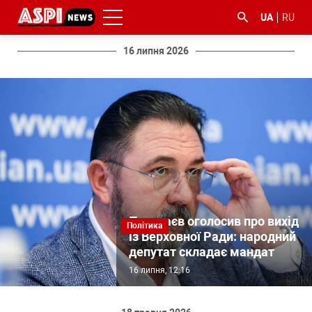
UA
RU
16 липня 2026
#ООС
#боротьба
#ДФС
#Київ
#коронавірус
з
корупцією
Потураєв оголосив про вихід
Політика
із Верховної Ради: народний
депутат складає мандат
16 липня, 12:16