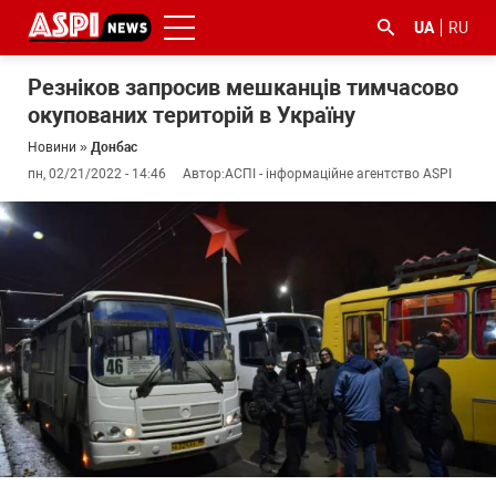
UA
RU
Резніков запросив мешканців тимчасово
окупованих територій в Україну
Новини
»
Донбас
пн, 02/21/2022 - 14:46
Автор:
АСПІ - інформаційне агентство ASPI
#ООС
#боротьба
#ДФС
#Київ
#коронавірус
з
корупцією