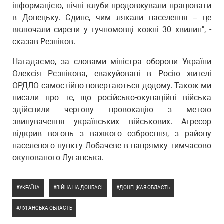
інформацією, нічні клуби продовжували працювати
в Донецьку. Єдине, чим лякали населення – це
включали сирени у гучномовці кожні 30 хвилин", -
сказав Резніков.
Нагадаємо, за словами міністра оборони України
Олексія Рєзнікова,
евакуйовані в Росію жителі
ОРДЛО самостійно повертаються додому
. Також ми
писали про те, що російсько-окупаційні війська
здійснили чергову провокацію з метою
звинувачення українських військових. Агресор
відкрив вогонь з важкого озброєння
, з району
населеного пункту Лобачеве в напрямку тимчасово
окупованого Луганська.
УКРАЇНА
ВІЙНА НА ДОНБАСІ
ДОНЕЦКАЯ ОБЛАСТЬ
ЛУГАНСЬКА ОБЛАСТЬ