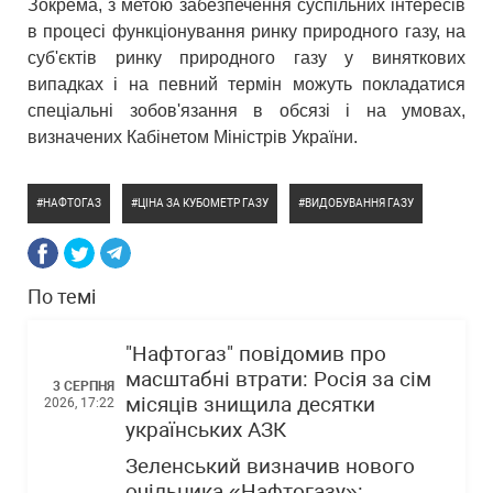
Зокрема, з метою забезпечення суспільних інтересів
в процесі функціонування ринку природного газу, на
суб'єктів ринку природного газу у виняткових
випадках і на певний термін можуть покладатися
спеціальні зобов'язання в обсязі і на умовах,
визначених Кабінетом Міністрів України.
НАФТОГАЗ
ЦІНА ЗА КУБОМЕТР ГАЗУ
ВИДОБУВАННЯ ГАЗУ
По темі
"Нафтогаз" повідомив про
масштабні втрати: Росія за сім
3 СЕРПНЯ
місяців знищила десятки
2026, 17:22
українських АЗК
Зеленський визначив нового
очільника «Нафтогазу»: