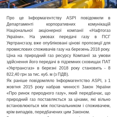
Про це Інформагентству ASPI повідомили в
Департаменті корпоративних комунікацій
Національної акціонерної компанії «Нафтогаз
України». На умовах передачі газу в ПСГ
Укртрансгазу, вже опубліковані цінові пропозиції для
промислових споживачів газу на березень 2018 року.
Ціна на природний газ ресурсу Компанії за умови
здійснення його передачі в підземних сховищах ПАТ
«Укртрансгаз» в березні 2018 року становить - 8
822,40 грн за тис. куб. м (з ПДВ).
Як раніше повідомляло Інформагентство ASPI, з 1
жовтня 2015 року набрав чинності Закон України
«Про ринок природного газу», який передбачає, що
природний газ поставляється за цінами, які вільно
встановлюються між постачальником і споживачем,
крім випадків, передбачених цим Законом.