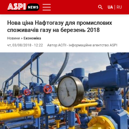
UA
RU
Нова ціна Нафтогазу для промислових
споживачів газу на березень 2018
Новини
»
Економіка
чт, 03/08/2018 - 12:22
Автор:
АСПІ - інформаційне агентство ASPI
#ООС
#боротьба
#ДФС
#Київ
#коронавірус
з
корупцією