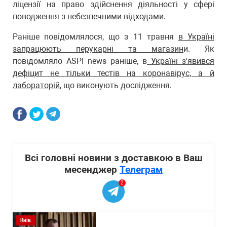
ліцензії на право здійснення діяльності у сфері
поводження з небезпечними відходами.
Раніше повідомлялося, що з 11 травня
в Україні
запрацюють перукарні та магазин
и. Як
повідомляло ASPI news раніше, в
Україні з'явився
дефіцит не тільки тестів на коронавірус, а й
лабораторій
, що виконують дослідження.
Всі головні новини з доставкою в Ваш
месенджер
Телеграм
2
Київ