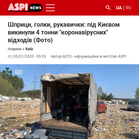
UA
RU
Шприци, голки, рукавички: під Києвом
викинули 4 тонни "коронавірусних"
відходів (Фото)
Новини
»
Київ
пт, 05/01/2020 - 09:53
Автор:
АСПІ - інформаційне агентство ASPI
#ООС
#боротьба
#ДФС
#Київ
#коронавірус
з
корупцією