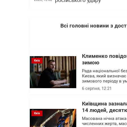
російського удару
Всі головні новини з до
Клименко повідо
Київ
зимою
Рада національної без
Києва, який визначає 
зимового періоду в ум
6 серпня, 12:21
Київщина зазнала
14 людей, десят
Київ
Масована нічна атака
численних жертв, мас