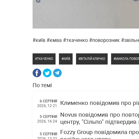
#київ #кмва #ткаченко #поворозник #звіль
ТКАЧЕНКО
КИЇВ
ВІТАЛІЙ КЛИЧКО
МИКОЛА ПОВО
По темі
6 СЕРПНЯ
Клименко повідомив про р
2026, 12:21
Novus повідомив про повто
5 СЕРПНЯ
центру, "Сільпо" підтвердив
2026, 16:24
Fozzy Group повідомила про 
5 СЕРПНЯ
2026, 13:32