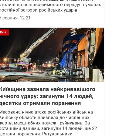
столиці до осінньо-зимового періоду в умовах
постійної загрози російських ударів.
6 серпня, 12:21
Київ
Київщина зазнала найкривавішого
нічного удару: загинули 14 людей,
десятки отримали поранення
Масована нічна атака російських військ на
Київську область призвела до численних
жертв, масштабних пожеж і руйнувань. За
останніми даними, загинули 14 людей, ще 22
дістали поранення. Рятувальники