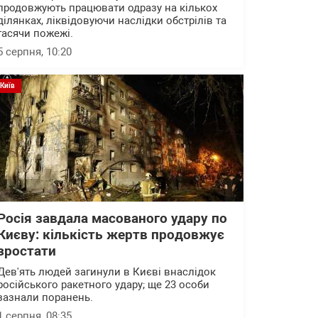
продовжують працювати одразу на кількох
ділянках, ліквідовуючи наслідки обстрілів та
гасячи пожежі.
5 серпня, 10:20
Київ
Росія завдала масованого удару по
Києву: кількість жертв продовжує
зростати
Дев'ять людей загинули в Києві внаслідок
російського ракетного удару; ще 23 особи
зазнали поранень.
1 серпня, 08:35