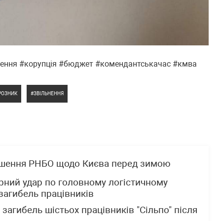
нення #корупція #бюджет #комендантськачас #кмва
РОЗНИК
ЗВІЛЬНЕННЯ
ішення РНБО щодо Києва перед зимою
рний удар по головному логістичному
 загибель працівників
загибель шістьох працівників "Сільпо" після