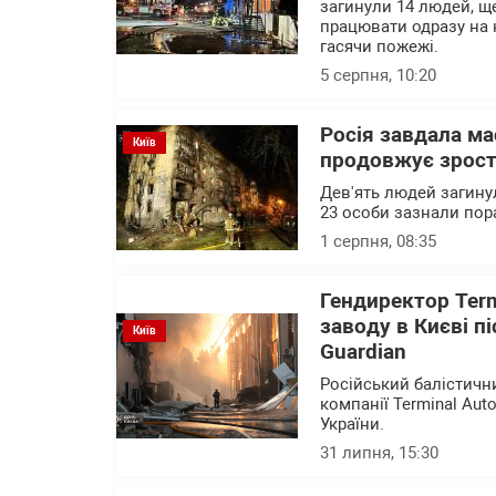
загинули 14 людей, щ
працювати одразу на к
гасячи пожежі.
5 серпня, 10:20
Росія завдала ма
Київ
продовжує зрос
Дев'ять людей загинул
23 особи зазнали пор
1 серпня, 08:35
Гендиректор Ter
заводу в Києві п
Київ
Guardian
Російський балістичн
компанії Terminal Au
України.
31 липня, 15:30