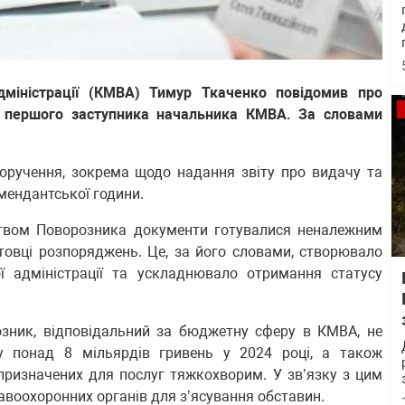
адміністрації (КМВА) Тимур Ткаченко повідомив про
 першого заступника начальника КМВА. За словами
оручення, зокрема щодо надання звіту про видачу та
омендантської години.
цтвом Поворозника документи готувалися неналежним
товці розпоряджень. Це, за його словами, створювало
ї адміністрації та ускладнювало отримання статусу
.
озник, відповідальний за бюджетну сферу в КМВА, не
у понад 8 мільярдів гривень у 2024 році, а також
призначених для послуг тяжкохворим. У зв’язку з цим
авоохоронних органів для з’ясування обставин.