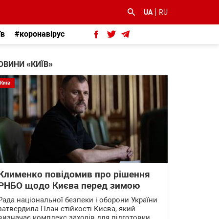
UA
RU
їв
#коронавірус
ОВИНИ «КИЇВ»
Київ
Клименко повідомив про рішення
РНБО щодо Києва перед зимою
Рада національної безпеки і оборони України
затвердила План стійкості Києва, який
визначає комплекс заходів для підготовки