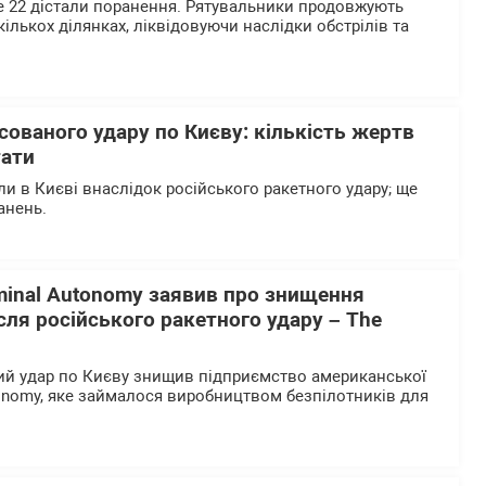
е 22 дістали поранення. Рятувальники продовжують
ількох ділянках, ліквідовуючи наслідки обстрілів та
сованого удару по Києву: кількість жертв
тати
и в Києві внаслідок російського ракетного удару; ще
анень.
minal Autonomy заявив про знищення
ісля російського ракетного удару – The
ий удар по Києву знищив підприємство американської
tonomy, яке займалося виробництвом безпілотників для