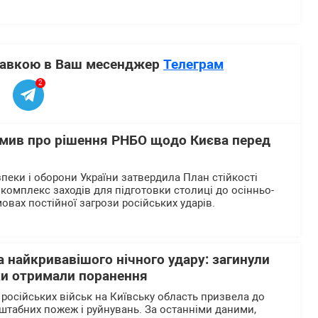
ставкою в Ваш месенджер
Телеграм
2
мив про рішення РНБО щодо Києва перед
пеки і оборони України затвердила План стійкості
комплекс заходів для підготовки столиці до осінньо-
овах постійної загрози російських ударів.
 найкривавішого нічного удару: загинули
ки отримали поранення
 російських військ на Київську область призвела до
штабних пожеж і руйнувань. За останніми даними,