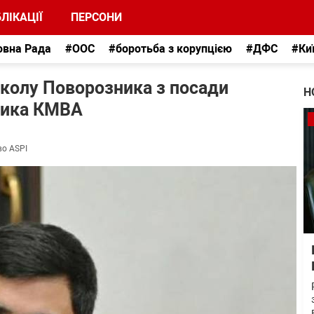
ЛІКАЦІЇ
ПЕРСОНИ
овна Рада
#ООС
#боротьба з корупцією
#ДФС
#Ки
колу Поворозника з посади
Н
ника КМВА
во ASPI