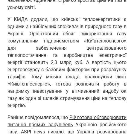
населення. Адже нині стрімко зростає ціна на газ в
усьому світі.
У КМДА додали, що київські теплоенергетики є
одними з найбільших споживачів природного газу в
Україні. Орієнтовний обсяг використання газу
комунальним підприємством «Київтеплоенерго»
для забезпечення централізованого
теплопостачання та виробництва електричної
енергії становить 2,3 млрд куб. А вартість цього
енергоресурсу є базовим фактором при розрахунку
тарифів. Тому міська влада, враховуючи лист
«Київтеплоенерго», готова розпочати роботу в
напрямку інвестування у вітчизняний видобуток
газу як один зі шляхів стримування ціни на теплову
енергію.
Раніше повідомлялося, що
РФ готова обговорювати
питання прямих закупівель
Україною російського
газу. ASPI news писало, що Україна розчарована