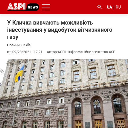
UA
RU
У Кличка вивчають можливість
інвестування у видобуток вітчизняного
газу
Новини
»
Київ
вт, 09/28/2021 - 17:21
Автор:
АСПІ - інформаційне агентство ASPI
#ООС
#боротьба
#ДФС
#Київ
#коронавірус
з
корупцією