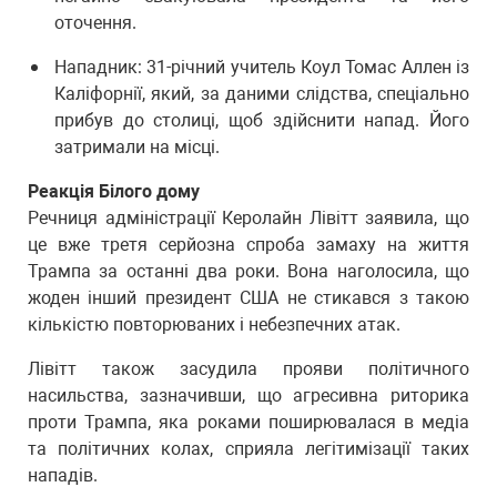
оточення.
Нападник: 31-річний учитель Коул Томас Аллен із
Каліфорнії, який, за даними слідства, спеціально
прибув до столиці, щоб здійснити напад. Його
затримали на місці.
Реакція Білого дому
Речниця адміністрації Керолайн Лівітт заявила, що
це вже третя серйозна спроба замаху на життя
Трампа за останні два роки. Вона наголосила, що
жоден інший президент США не стикався з такою
кількістю повторюваних і небезпечних атак.
Лівітт також засудила прояви політичного
насильства, зазначивши, що агресивна риторика
проти Трампа, яка роками поширювалася в медіа
та політичних колах, сприяла легітимізації таких
нападів.