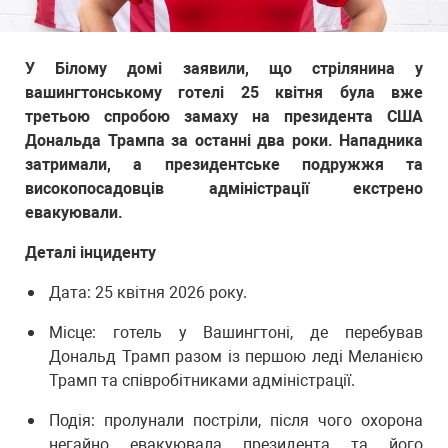
У Білому домі заявили, що стрілянина у
вашингтонському готелі 25 квітня була вже
третьою спробою замаху на президента США
Дональда Трампа за останні два роки. Нападника
затримали, а президентське подружжя та
високопосадовців адміністрації екстрено
евакуювали.
Деталі інциденту
Дата: 25 квітня 2026 року.
Місце: готель у Вашингтоні, де перебував
Дональд Трамп разом із першою леді Меланією
Трамп та співробітниками адміністрації.
Подія: пролунали постріли, після чого охорона
негайно евакуювала президента та його