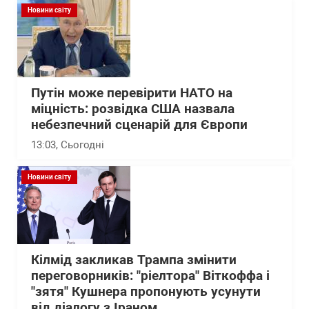
Новини світу
Путін може перевірити НАТО на
міцність: розвідка США назвала
небезпечний сценарій для Європи
13:03
, Сьогодні
Новини світу
Кілмід закликав Трампа змінити
переговорників: "ріелтора" Віткоффа і
"зятя" Кушнера пропонують усунути
від діалогу з Іраном