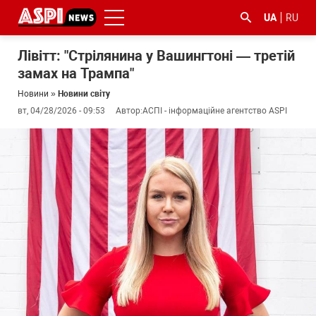
UA
RU
Лівітт: "Стрілянина у Вашингтоні — третій
замах на Трампа"
Новини
»
Новини світу
вт, 04/28/2026 - 09:53
Автор:
АСПІ - інформаційне агентство ASPI
#ООС
#боротьба
#ДФС
#Київ
#коронавірус
з
корупцією