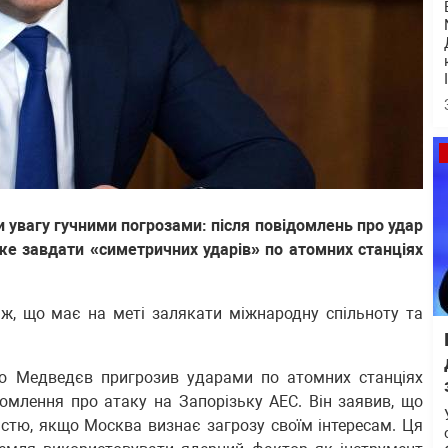
увагу гучними погрозами: після повідомлень про удар
оже завдати «симетричних ударів» по атомних станціях
ж, що має на меті залякати міжнародну спільноту та
о Медведєв пригрозив ударами по атомних станціях
омлення про атаку на Запорізьку АЕС. Він заявив, що
стю, якщо Москва визнає загрозу своїм інтересам. Ця