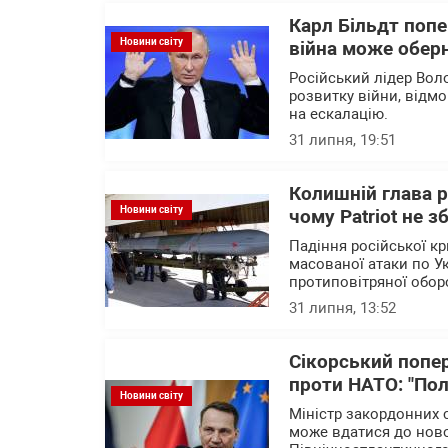
Карл Більдт попе
Новини світу
війна може обер
Російський лідер Вол
розвитку війни, відм
на ескалацію.
31 липня, 19:51
Колишній глава 
Новини світу
чому Patriot не 
Падіння російської кр
масованої атаки по У
протиповітряної обо
31 липня, 13:52
Сікорський попе
проти НАТО: "По
Новини світу
Міністр закордонних 
може вдатися до нової