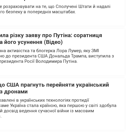
е розраховувати на те, що Сполучені Штати й надалі
го безпеку в попередніх масштабах.
ла різку заяву про Путіна: соратниця
 його усунення (Відео)
на активістка та блогерка Лора Лумер, яку ЗМІ
ю до президента США Дональда Трампа, виступила з
резидента Росії Володимира Путіна.
 що США прагнуть перейняти український
 з дронами
авлені в українських технологіях протидії
аме Україна стала країною, яка першою у світі здобула
й досвід ведення сучасної війни із масовим
в.