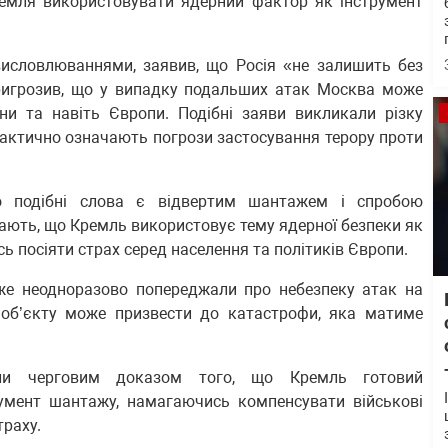
ремля використовувати ядерний фактор як інструмент
исловлюваннями, заявив, що Росія «не залишить без
 пригрозив, що у випадку подальших атак Москва може
ни та навіть Європи. Подібні заяви викликали різку
фактично означають погрози застосування терору проти
що подібні слова є відвертим шантажем і спробою
ають, що Кремль використовує тему ядерної безпеки як
ь посіяти страх серед населення та політиків Європи.
вже неодноразово попереджали про небезпеку атак на
у об’єкту може призвести до катастрофи, яка матиме
ли черговим доказом того, що Кремль готовий
умент шантажу, намагаючись компенсувати військові
траху.