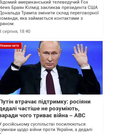
Відомий американський телеведучий Fox
News Браян Кілмід закликав президента США
Дональда Трампа змінити склад переговорної
команди, яка займається контактами з
Іраном.
3 серпня, 18:40
Новини світу
Путін втрачає підтримку: росіяни
дедалі частіше не розуміють,
заради чого триває війна – АВС
У російському суспільстві посилюються
сумніви щодо війни проти України, а дедалі