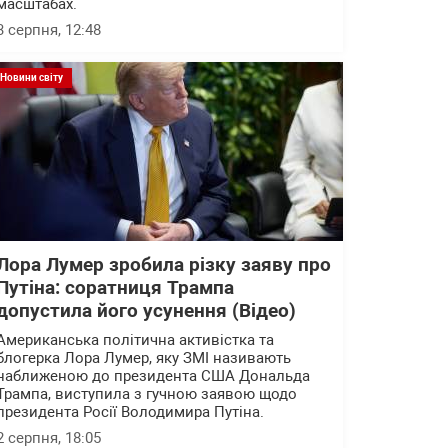
масштабах.
3 серпня, 12:48
Новини світу
Лора Лумер зробила різку заяву про
Путіна: соратниця Трампа
допустила його усунення (Відео)
Американська політична активістка та
блогерка Лора Лумер, яку ЗМІ називають
наближеною до президента США Дональда
Трампа, виступила з гучною заявою щодо
президента Росії Володимира Путіна.
2 серпня, 18:05