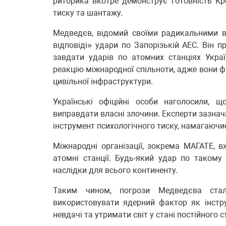
риторика вкотре демонструє готовність К
тиску та шантажу.
Медведєв, відомий своїми радикальними в
відповіді» удари по Запорізькій АЕС. Він
завдати ударів по атомних станціях Украї
реакцію міжнародної спільноти, адже вони 
цивільної інфраструктури.
Українські офіційні особи наголосили, 
виправдати власні злочини. Експерти зазнач
інструмент психологічного тиску, намагаючис
Міжнародні організації, зокрема МАГАТЕ, 
атомні станції. Будь-який удар по таком
наслідки для всього континенту.
Таким чином, погрози Медведєва ста
використовувати ядерний фактор як інстр
невдачі та утримати світ у стані постійного с