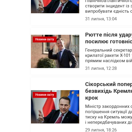
Північноатлантичного
створити інцидент із 
випробувати єдність 
31 липня, 13:04
Рютте після удар
Новини світу
посилює готовніс
Генеральний секретар
крилатої ракети Х-10
прямим наслідком вій
31 липня, 12:28
Сікорський попер
безвихідь Кремл
Новини світу
крок
Міністр закордонних 
погіршення ситуації д
тиску на Кремль можу
і непередбачуваних ді
29 липня, 18:26