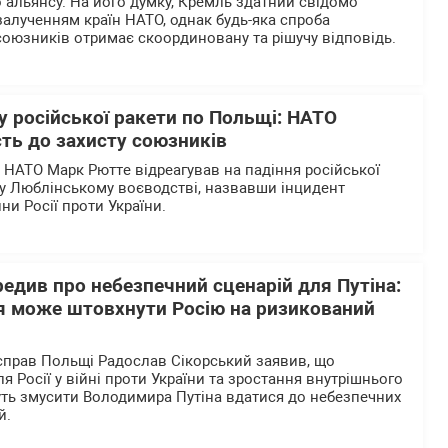
 альянсу. На його думку, Кремль здатний свідомо
залученням країн НАТО, однак будь-яка спроба
союзників отримає скоординовану та рішучу відповідь.
у російської ракети по Польщі: НАТО
ть до захисту союзників
 НАТО Марк Рютте відреагував на падіння російської
1 у Люблінському воєводстві, назвавши інцидент
ни Росії проти України.
едив про небезпечний сценарій для Путіна:
я може штовхнути Росію на ризикований
справ Польщі Радослав Сікорський заявив, що
ля Росії у війні проти України та зростання внутрішнього
ть змусити Володимира Путіна вдатися до небезпечних
й.