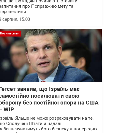
більше громадян починають ставити
запитання про її справжню мету та
перспективи.
3 серпня, 15:03
Новини світу
Гегсет заявив, що Ізраїль має
самостійно посилювати свою
оборону без постійної опори на США
– WІP
Ізраїль більше не може розраховувати на те,
що Сполучені Штати й надалі
забезпечуватимуть його безпеку в попередніх