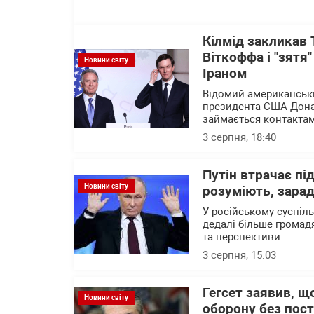
Кілмід закликав 
Віткоффа і "зятя
Новини світу
Іраном
Відомий американськи
президента США Дона
займається контактам
3 серпня, 18:40
Путін втрачає пі
Новини світу
розуміють, зарад
У російському суспіл
дедалі більше громад
та перспективи.
3 серпня, 15:03
Гегсет заявив, щ
Новини світу
оборону без пост