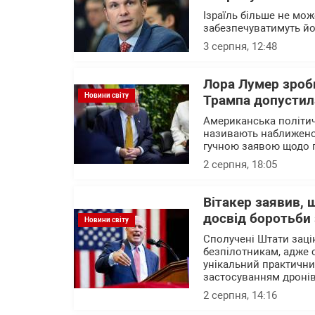
Ізраїль більше не мож
забезпечуватимуть йо
3 серпня, 12:48
Лора Лумер зроби
Новини світу
Трампа допустила
Американська політич
називають наближено
гучною заявою щодо п
2 серпня, 18:05
Вітакер заявив,
досвід боротьби
Новини світу
Сполучені Штати зацік
безпілотникам, адже с
унікальний практични
застосуванням дроні
2 серпня, 14:16