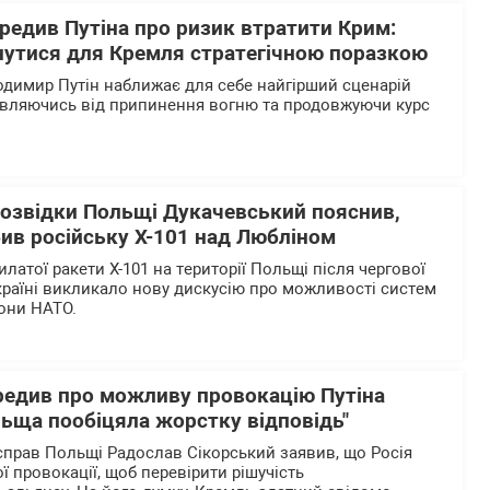
редив Путіна про ризик втратити Крим:
нутися для Кремля стратегічною поразкою
одимир Путін наближає для себе найгірший сценарій
овляючись від припинення вогню та продовжуючи курс
розвідки Польщі Дукачевський пояснив,
збив російську Х-101 над Любліном
илатої ракети Х-101 на території Польщі після чергової
країні викликало нову дискусію про можливості систем
рони НАТО.
редив про можливу провокацію Путіна
льща пообіцяла жорстку відповідь"
справ Польщі Радослав Сікорський заявив, що Росія
 провокації, щоб перевірити рішучість