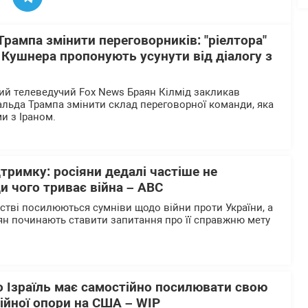
Трампа змінити переговорників: "ріелтора"
" Кушнера пропонують усунути від діалогу з
й телеведучий Fox News Браян Кілмід закликав
льда Трампа змінити склад переговорної команди, яка
и з Іраном.
дтримку: росіяни дедалі частіше не
и чого триває війна – АВС
ьстві посилюються сумніви щодо війни проти України, а
ян починають ставити запитання про її справжню мету
о Ізраїль має самостійно посилювати свою
ійної опори на США – WІP