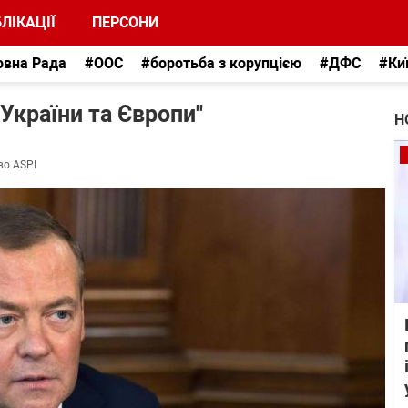
ЛІКАЦІЇ
ПЕРСОНИ
овна Рада
#ООС
#боротьба з корупцією
#ДФС
#Ки
України та Європи"
Н
во ASPI