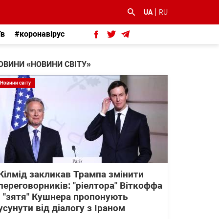
UA
RU
їв
#коронавірус
ОВИНИ «НОВИНИ СВІТУ»
Новини світу
Кілмід закликав Трампа змінити
переговорників: "ріелтора" Віткоффа
і "зятя" Кушнера пропонують
усунути від діалогу з Іраном