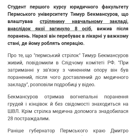
Студент першого курсу юридичного факультету
Пермського університету Тимур Бекмансуров, що
влаштував
стрілянину навчальному закладі,
внаслідок якої загинуло 8 осіб
, вижив після
поранень. Наразі він перебуває в лікарні у важкому
стані, де йому роблять операцію.
Про те, що "пермський стрілок" Тимур Бекмансуров
живий, повідомили в Слідчому комітеті РФ. "При
затриманні у зв'язку з чиненням опору він був
поранений, після чого доставлений до медичного
закладу", розповіли подробиці у відео.
Бекмансуров отримав вогнепальні поранення
грудей і кінцівок й без свідомості знаходиться на
ШВЛ. Крім стрілка медична допомога знадобилася
28 постраждалим.
Раніше губернатор Пермського краю Дмитро