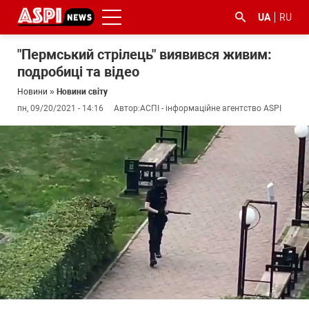
UA
RU
"Пермський стрілець" виявився живим:
подробиці та відео
Новини
»
Новини світу
пн, 09/20/2021 - 14:16
Автор:
АСПІ - інформаційне агентство ASPI
#ООС
#боротьба
#ДФС
#Київ
#коронавірус
з
корупцією