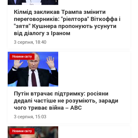
Кілмід закликав Трампа змінити
переговорників: "ріелтора" Віткоффа і
"зятя" Кушнера пропонують усунути
від діалогу з Іраном
3 серпня, 18:40
Новини світу
Путін втрачає підтримку: росіяни
дедалі частіше не розуміють, заради
чого триває війна – АВС
3 серпня, 15:03
Новини світу