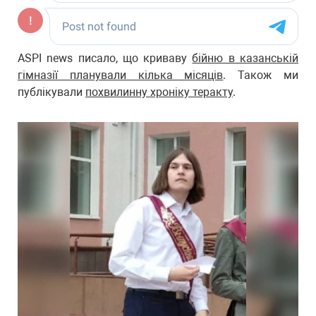
ASPI news писало, що криваву
бійню в казанській
гімназії планували кілька місяців
. Також ми
публікували
похвилинну хроніку теракту
.