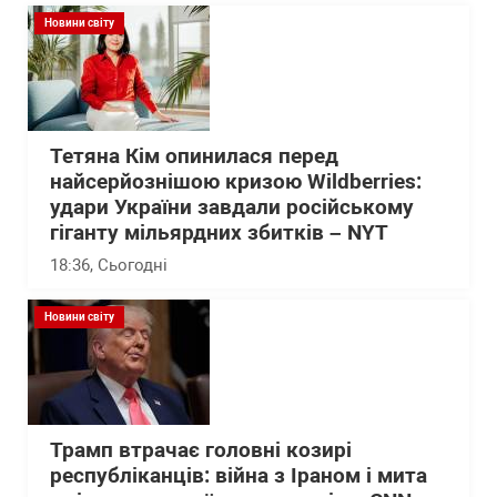
Новини світу
Тетяна Кім опинилася перед
найсерйознішою кризою Wildberries:
удари України завдали російському
гіганту мільярдних збитків – NYT
18:36
, Сьогодні
Новини світу
Трамп втрачає головні козирі
республіканців: війна з Іраном і мита