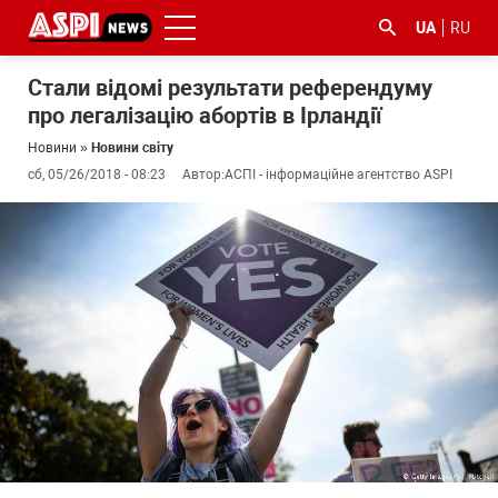
UA
RU
Стали відомі результати референдуму
про легалізацію абортів в Ірландії
Новини
»
Новини світу
сб, 05/26/2018 - 08:23
Автор:
АСПІ - інформаційне агентство ASPI
#ООС
#боротьба
#ДФС
#Київ
#коронавірус
з
корупцією