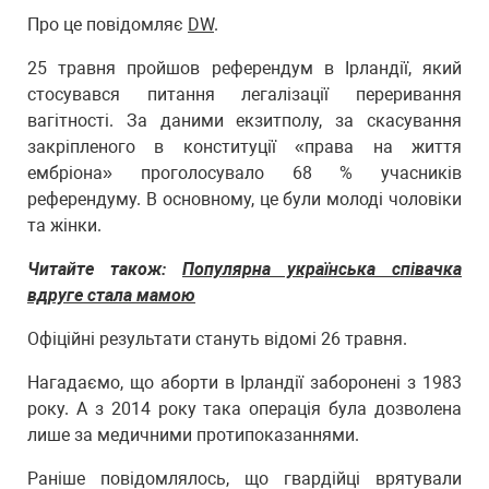
Про це повідомляє
DW
.
25 травня пройшов референдум в Ірландії, який
стосувався питання легалізації переривання
вагітності. За даними екзитполу, за скасування
закріпленого в конституції «права на життя
ембріона» проголосувало 68 % учасників
референдуму. В основному, це були молоді чоловіки
та жінки.
Читайте також:
Популярна українська співачка
вдруге стала мамою
Офіційні результати стануть відомі 26 травня.
Нагадаємо, що аборти в Ірландії заборонені з 1983
року. А з 2014 року така операція була дозволена
лише за медичними протипоказаннями.
Раніше повідомлялось, що гвардійці врятували