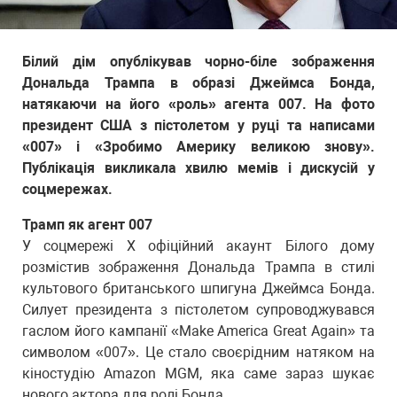
Білий дім опублікував чорно-біле зображення
Дональда Трампа в образі Джеймса Бонда,
натякаючи на його «роль» агента 007. На фото
президент США з пістолетом у руці та написами
«007» і «Зробимо Америку великою знову».
Публікація викликала хвилю мемів і дискусій у
соцмережах.
Трамп як агент 007
У соцмережі Х офіційний акаунт Білого дому
розмістив зображення Дональда Трампа в стилі
культового британського шпигуна Джеймса Бонда.
Силует президента з пістолетом супроводжувався
гаслом його кампанії «Make America Great Again» та
символом «007». Це стало своєрідним натяком на
кіностудію Amazon MGM, яка саме зараз шукає
нового актора для ролі Бонда.