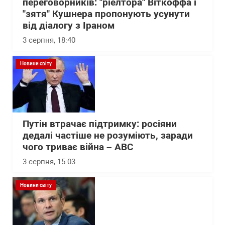
переговорників: "ріелтора" Віткоффа і
"зятя" Кушнера пропонують усунути
від діалогу з Іраном
3 серпня, 18:40
Новини світу
Путін втрачає підтримку: росіяни
дедалі частіше не розуміють, заради
чого триває війна – АВС
3 серпня, 15:03
Новини світу