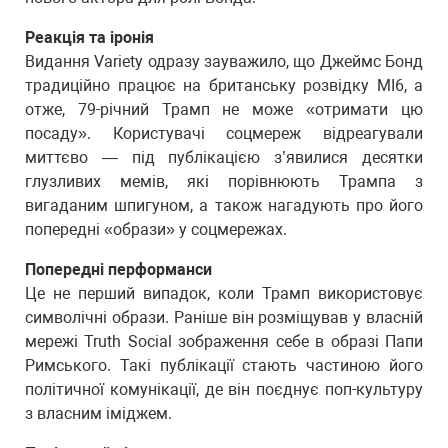
Реакція та іронія
Видання Variety одразу зауважило, що Джеймс Бонд
традиційно працює на британську розвідку MI6, а
отже, 79-річний Трамп не може «отримати цю
посаду». Користувачі соцмереж відреагували
миттєво — під публікацією з’явилися десятки
глузливих мемів, які порівнюють Трампа з
вигаданим шпигуном, а також нагадують про його
попередні «образи» у соцмережах.
Попередні перформанси
Це не перший випадок, коли Трамп використовує
символічні образи. Раніше він розміщував у власній
мережі Truth Social зображення себе в образі Папи
Римського. Такі публікації стають частиною його
політичної комунікації, де він поєднує поп-культуру
з власним іміджем.