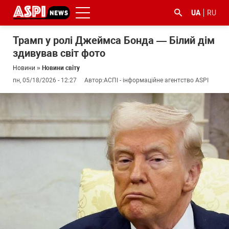
UA
RU
Трамп у ролі Джеймса Бонда — Білий дім
здивував світ фото
Новини
»
Новини світу
пн, 05/18/2026 - 12:27
Автор:
АСПІ - інформаційне агентство ASPI
#ООС
#боротьба
#ДФС
#Київ
#коронавірус
з
корупцією