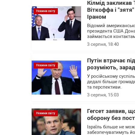
Кілмід закликав 
Віткоффа і "зятя
Новини світу
Іраном
Відомий американськи
президента США Дона
займається контактам
3 серпня, 18:40
Путін втрачає пі
Новини світу
розуміють, зарад
У російському суспіл
дедалі більше громад
та перспективи.
3 серпня, 15:03
Гегсет заявив, щ
Новини світу
оборону без пост
Ізраїль більше не мож
забезпечуватимуть йо