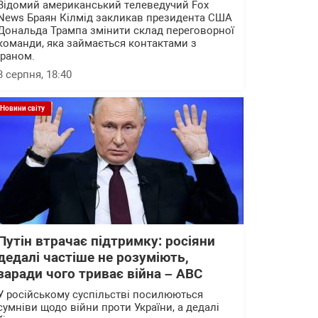
Відомий американський телеведучий Fox
News Браян Кілмід закликав президента США
Дональда Трампа змінити склад переговорної
команди, яка займається контактами з
Іраном.
3 серпня, 18:40
Новини світу
Путін втрачає підтримку: росіяни
дедалі частіше не розуміють,
заради чого триває війна – АВС
У російському суспільстві посилюються
сумніви щодо війни проти України, а дедалі