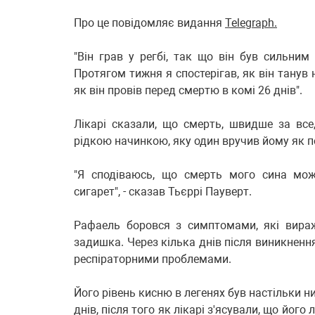
Про це повідомляє видання
Telegraph.
"Він грав у регбі, так що він був сильним
Протягом тижня я спостерігав, як він танув 
як він провів перед смертю в комі 26 днів".
Лікарі сказали, що смерть, швидше за все
рідкою начинкою, яку один вручив йому як п
"Я сподіваюсь, що смерть мого сина мож
сигарет", - сказав Тьєррі Пауверт.
Рафаель боровся з симптомами, які вира
задишка. Через кілька днів після виникненн
респіраторними проблемами.
Його рівень кисню в легенях був настільки 
днів, після того як лікарі з'ясували, що йог