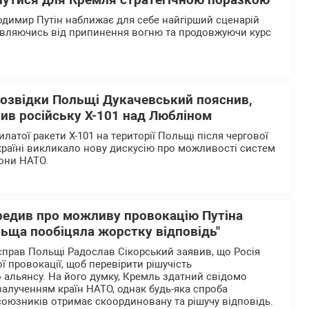
нутися для Кремля стратегічною поразкою
одимир Путін наближає для себе найгірший сценарій
овляючись від припинення вогню та продовжуючи курс
розвідки Польщі Дукачевський пояснив,
збив російську Х-101 над Любліном
илатої ракети Х-101 на території Польщі після чергової
країні викликало нову дискусію про можливості систем
рони НАТО.
редив про можливу провокацію Путіна
льща пообіцяла жорстку відповідь"
справ Польщі Радослав Сікорський заявив, що Росія
 провокації, щоб перевірити рішучість
 альянсу. На його думку, Кремль здатний свідомо
залученням країн НАТО, однак будь-яка спроба
союзників отримає скоординовану та рішучу відповідь.