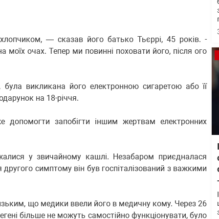
 хлопчиком, — сказав його батько Тьєррі, 45 років. -
на моїх очах. Тепер ми повинні поховати його, після ого
, була викликана його електронною сигаретою або її
одарунок на 18-річчя.
е допомогти запобігти іншим жертвам електронних
жалися у звичайному кашлі. Незабаром приєдналася
я другого симптому він був госпіталізований з важкими
низьким, що медики ввели його в медичну кому. Через 26
о легені більше не можуть самостійно функціонувати, було