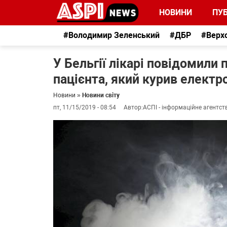
НОВИНИ
ПУБ
#Володимир Зеленський
#ДБР
#Верх
У Бельгії лікарі повідомили
пацієнта, який курив електр
Новини
»
Новини світу
пт, 11/15/2019 - 08:54
Автор:
АСПІ - інформаційне агентст