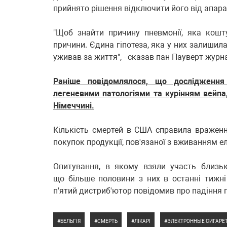
прийнято рішення відключити його від апар
"Щоб знайти причину пневмонії, яка кошт
причини. Єдина гіпотеза, яка у них залишила
уживав за життя", - сказав пан Пауверт журн
Раніше повідомлялося, що дослідження
легеневими патологіями та курінням вейпа
Німеччині.
Кількість смертей в США справила враження
покупок продукції, пов'язаної з вживанням е
Опитування, в якому взяли участь близьк
що більше половини з них в останні тижні
п'ятий дистриб'ютор повідомив про падіння 
БЕЛЬГІЯ
СМЕРТЬ
ЛІКАРІ
ЭЛЕКТРОННЫЕ СИГАРЕ