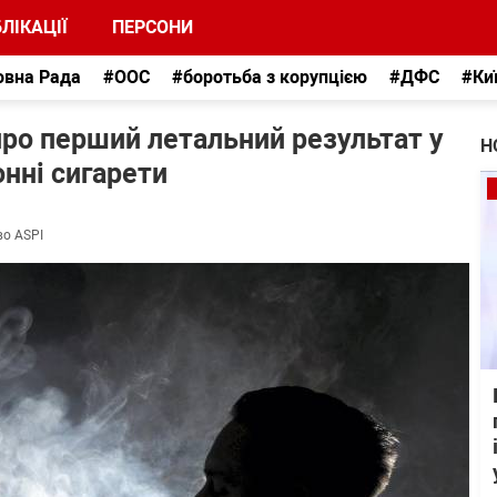
ЛІКАЦІЇ
ПЕРСОНИ
овна Рада
#ООС
#боротьба з корупцією
#ДФС
#Ки
 про перший летальний результат у
Н
онні сигарети
во ASPI