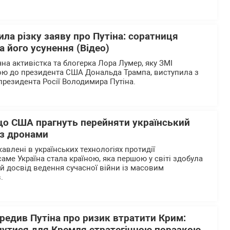
ла різку заяву про Путіна: соратниця
 його усунення (Відео)
на активістка та блогерка Лора Лумер, яку ЗМІ
ю до президента США Дональда Трампа, виступила з
резидента Росії Володимира Путіна.
 що США прагнуть перейняти український
 з дронами
авлені в українських технологіях протидії
аме Україна стала країною, яка першою у світі здобула
й досвід ведення сучасної війни із масовим
в.
редив Путіна про ризик втратити Крим: