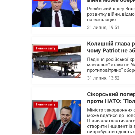
війна може обер
Російський лідер Вол
розвитку війни, відм
на ескалацію.
31 липня, 19:51
Колишній глава 
Новини світу
чому Patriot не 
Падіння російської кр
масованої атаки по У
протиповітряної обо
31 липня, 13:52
Сікорський попе
проти НАТО: "По
Новини світу
Міністр закордонних 
може вдатися до нової
Північноатлантичного
створити інцидент із 
випробувати єдність 