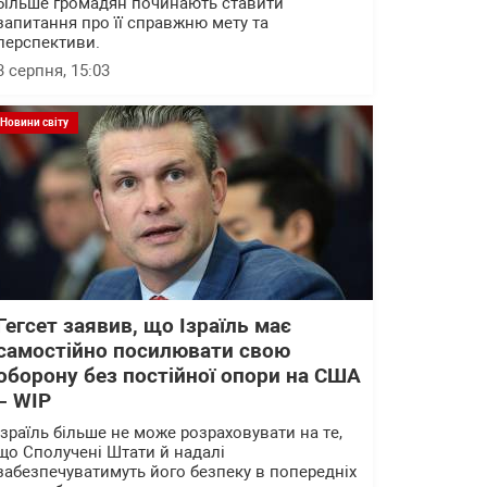
більше громадян починають ставити
запитання про її справжню мету та
перспективи.
3 серпня, 15:03
Новини світу
Гегсет заявив, що Ізраїль має
самостійно посилювати свою
оборону без постійної опори на США
– WІP
Ізраїль більше не може розраховувати на те,
що Сполучені Штати й надалі
забезпечуватимуть його безпеку в попередніх