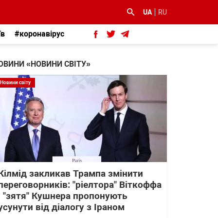
UA
RU
їв
#коронавірус
ОВИНИ «НОВИНИ СВІТУ»
Новини світу
Кілмід закликав Трампа змінити
переговорників: "ріелтора" Віткоффа
і "зятя" Кушнера пропонують
усунути від діалогу з Іраном