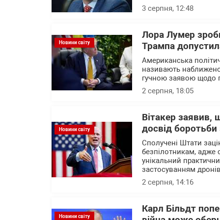
3 серпня, 12:48
Лора Лумер зроби
Новини світу
Трампа допустила
Американська політич
називають наближено
гучною заявою щодо п
2 серпня, 18:05
Вітакер заявив,
досвід боротьби
Новини світу
Сполучені Штати зацік
безпілотникам, адже с
унікальний практични
застосуванням дроні
2 серпня, 14:16
Карл Більдт попе
Новини світу