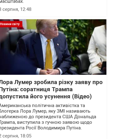
масштабах.
3 серпня, 12:48
Новини світу
Лора Лумер зробила різку заяву про
Путіна: соратниця Трампа
допустила його усунення (Відео)
Американська політична активістка та
блогерка Лора Лумер, яку ЗМІ називають
наближеною до президента США Дональда
Трампа, виступила з гучною заявою щодо
президента Росії Володимира Путіна.
2 серпня, 18:05