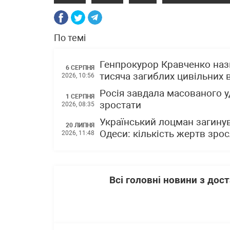
По темі
Генпрокурор Кравченко наз
6 СЕРПНЯ
тисяча загиблих цивільних в
2026, 10:56
Росія завдала масованого у
1 СЕРПНЯ
зростати
2026, 08:35
Український лоцман загинув
20 ЛИПНЯ
Одеси: кількість жертв зро
2026, 11:48
Всі головні новини з до