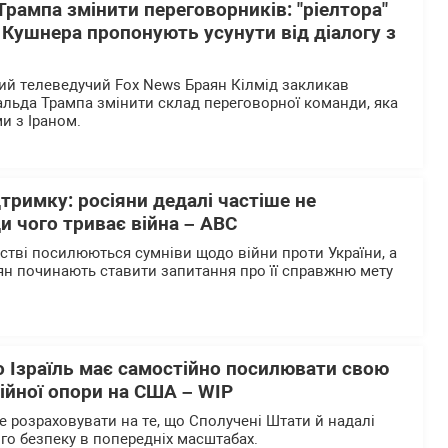
Трампа змінити переговорників: "ріелтора"
" Кушнера пропонують усунути від діалогу з
й телеведучий Fox News Браян Кілмід закликав
льда Трампа змінити склад переговорної команди, яка
и з Іраном.
дтримку: росіяни дедалі частіше не
и чого триває війна – АВС
ьстві посилюються сумніви щодо війни проти України, а
ян починають ставити запитання про її справжню мету
о Ізраїль має самостійно посилювати свою
ійної опори на США – WІP
е розраховувати на те, що Сполучені Штати й надалі
го безпеку в попередніх масштабах.