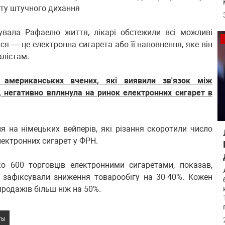
ату штучного дихання
увала Рафаелю життя, лікарі обстежили всі можливі
ся — це електронна сигарета або її наповнення, яке він
алістам.
 американських вчених, які виявили зв'язок між
, негативно вплинула на ринок електронних сигарет в
 на німецьких вейперів, які різання скоротили число
лектронних сигарет у ФРН.
о 600 торговців електронними сигаретами, показав,
 зафіксували зниження товарообігу на 30-40%. Кожен
продажів більш ніж на 50%.
ТЫ