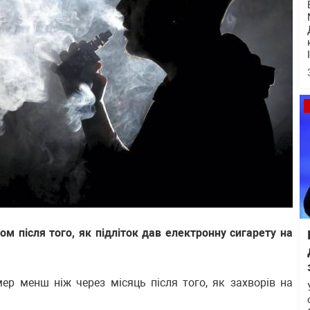
м після того, як підліток дав електронну сигарету на
ер менш ніж через місяць після того, як захворів на