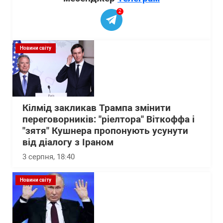
2
Новини світу
Кілмід закликав Трампа змінити
переговорників: "ріелтора" Віткоффа і
"зятя" Кушнера пропонують усунути
від діалогу з Іраном
3 серпня, 18:40
Новини світу