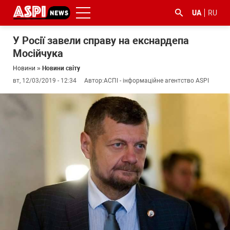
UA
RU
У Росії завели справу на екснардепа
Мосійчука
Новини
»
Новини світу
вт, 12/03/2019 - 12:34
Автор:
АСПІ - інформаційне агентство ASPI
#ООС
#боротьба
#ДФС
#Київ
#коронавірус
з
корупцією