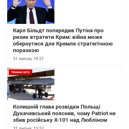
Карл Більдт попередив Путіна про
ризик втратити Крим: війна може
обернутися для Кремля стратегічною
поразкою
31 липня, 19:51
Новини світу
Колишній глава розвідки Польщі
Дукачевський пояснив, чому Patriot не
збив російську Х-101 над Любліном
31 липня, 13:52