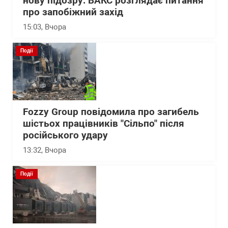
нову підозру: ВАКС розглядає питання
про запобіжний захід
15:03
, Вчора
Події
Fozzy Group повідомила про загибель
шістьох працівників "Сільпо" після
російського удару
13:32
, Вчора
Події