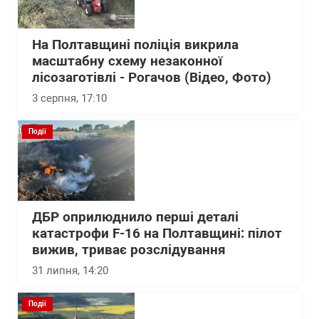
На Полтавщині поліція викрила
масштабну схему незаконної
лісозаготівлі - Рогачов (Відео, Фото)
3 серпня, 17:10
Події
ДБР оприлюднило перші деталі
катастрофи F-16 на Полтавщині: пілот
вижив, триває розслідування
31 липня, 14:20
Події