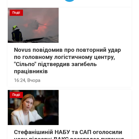
Події
Novus повідомив про повторний удар
по головному логістичному центру,
"Сільпо" підтвердив загибель
працівників
16:24
, Вчора
Події
Стефанішиній НАБУ та САП оголосили