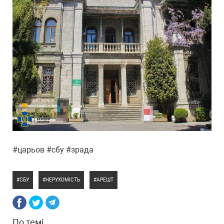
#царьов #сбу #зрада
СБУ
НЕРУХОМІСТЬ
АРЕШТ
По темі