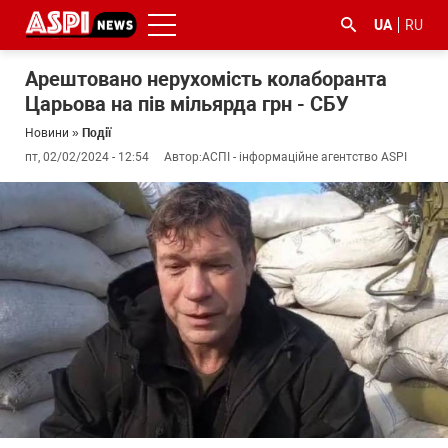
UA
RU
Арештовано нерухомість колаборанта
Царьова на пів мільярда грн - СБУ
Новини
»
Події
пт, 02/02/2024 - 12:54
Автор:
АСПІ - інформаційне агентство ASPI
#ООС
#боротьба
#ДФС
#Київ
#коронавірус
з
корупцією