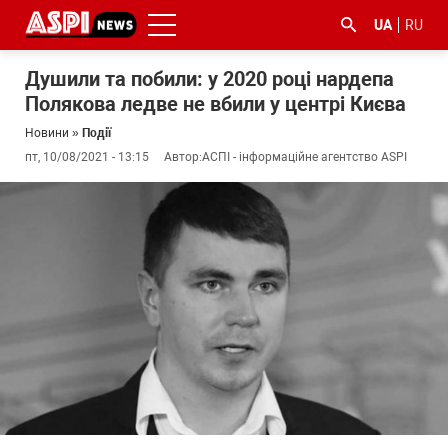
UA
RU
Душили та побили: у 2020 році нардепа
Полякова ледве не вбили у центрі Києва
Новини
»
Події
пт, 10/08/2021 - 13:15
Автор:
АСПІ - інформаційне агентство ASPI
#ООС
#боротьба
#ДФС
#Київ
#коронавірус
з
корупцією