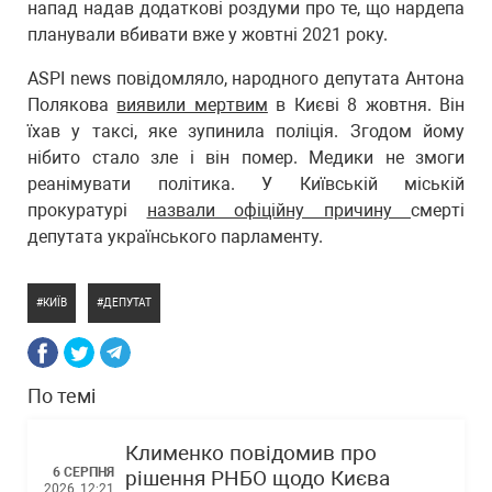
напад надав додаткові роздуми про те, що нардепа
планували вбивати вже у жовтні 2021 року.
ASPI news повідомляло, народного депутата Антона
Полякова
виявили мертвим
в Києві 8 жовтня. Він
їхав у таксі, яке зупинила поліція. Згодом йому
нібито стало зле і він помер. Медики не змоги
реанімувати політика. У Київській міській
прокуратурі
назвали офіційну причину
смерті
депутата українського парламенту.
КИЇВ
ДЕПУТАТ
По темі
Клименко повідомив про
6 СЕРПНЯ
рішення РНБО щодо Києва
2026, 12:21