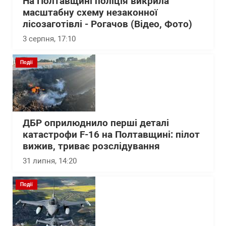
На Полтавщині поліція викрила
масштабну схему незаконної
лісозаготівлі - Рогачов (Відео, Фото)
3 серпня, 17:10
Події
ДБР оприлюднило перші деталі
катастрофи F-16 на Полтавщині: пілот
вижив, триває розслідування
31 липня, 14:20
Події