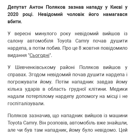
Депутат Антон Поляков зазнав нападу у Києві у
2020 році. Невідомий чоловік його намагався
вбити.
У вересні минулого року невідомий вийшов із
салону автомобіля Toyota Camry почав душити
нардепа, а потім побив. Про це 8 жовтня повідомило
видання "
Сьогодні
".
У Шевченківському районі Поляков вийшов у
справах. Згодом невідомий почав душити нардепа і
погрожувати йому. Потім нападник завдав йому
кілька ударів в область грудної клітини. Медики
надали потерпілому нардепу допомогу на місці і не
госпіталізували.
Поляков зазначив, що нападник вийшов із машини
Toyota Camry. Він розповів, автомобіль вже знайшли,
але чи був там нападник, йому було невідомо. Цей