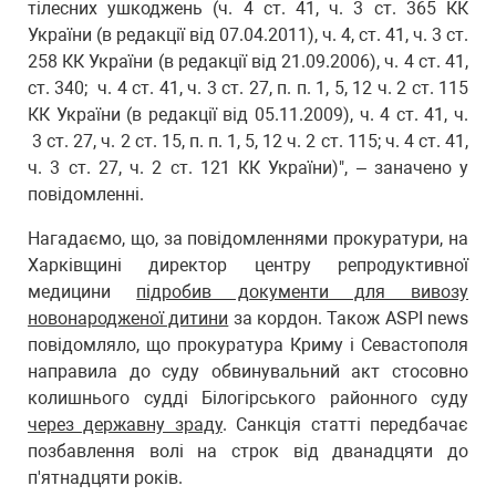
тілесних ушкоджень (ч. 4 ст. 41, ч. 3 ст. 365 КК
України (в редакції від 07.04.2011), ч. 4, ст. 41, ч. 3 ст.
258 КК України (в редакції від 21.09.2006), ч. 4 ст. 41,
ст. 340; ч. 4 ст. 41, ч. 3 ст. 27, п. п. 1, 5, 12 ч. 2 ст. 115
КК України (в редакції від 05.11.2009), ч. 4 ст. 41, ч.
3 ст. 27, ч. 2 ст. 15, п. п. 1, 5, 12 ч. 2 ст. 115; ч. 4 ст. 41,
ч. 3 ст. 27, ч. 2 ст. 121 КК України)", – заначено у
повідомленні.
Нагадаємо, що, за повідомленнями прокуратури, на
Харківщині директор центру репродуктивної
медицини
підробив документи для вивозу
новонародженої дитини
за кордон. Також ASPI news
повідомляло, що прокуратура Криму і Севастополя
направила до суду обвинувальний акт стосовно
колишнього судді Білогірського районного суду
через державну зраду
. Санкція статті передбачає
позбавлення волі на строк від дванадцяти до
п'ятнадцяти років.