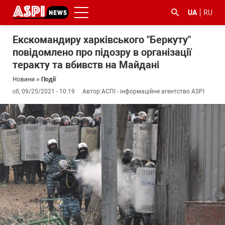
UA
RU
Екскомандиру харківського "Беркуту"
повідомлено про підозру в організації
теракту та вбивств на Майдані
Новини
»
Події
сб, 09/25/2021 - 10:19
Автор:
АСПІ - інформаційне агентство ASPI
#ООС
#боротьба
#ДФС
#Київ
#коронавірус
з
корупцією