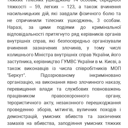
тяжкості – 59, легких – 123, а також вчинення
насильницьких дій, які завдали фізичного болю та
не спричинили тілесних ушкоджень, 3 особам.
Наразі, за цими подіями до кримінальної
відповідальності притягнуто ряд керівників органів
внутрішніх справ, які безпосередньо організували
вчинення зазначених злочинів, у тому числі
колишнього Міністра внутрішніх справ України, його
заступника, керівництво ГУМВС України в м. Києві, а
також виконавців із числа співробітників МОП
"Беркут". Підозрюваному інкриміновано
організацію, на виконання явно злочинного наказу,
перевищення влади та службових повноважень
працівником правоохоронного органу,
терористичного акту, незаконного перешкоджання
проведенню зборів, мітингів, вуличних походів і
демонстрацій, умисних вбивств та закінчених
замахів на вбивства, заподіяння умисних тяжких