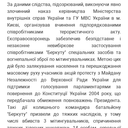
За даними слідства, підозрюваний, виконуючи явно
злочинний наказ керівництва Міністерства
внутрішніх справ України та ГУ МВС України в м.
Києві, організував вчинення підпорядкованими
співробітниками терористичного акту.
Експравоохоронець забезпечив безпідставне і
незаконне невибіркове застосування
співробітниками "Беркуту" спеціальних засобів та
вогнепальної зброї по мітингувальниках. Метою цих
дій було залякування населення та перешкоджання
масовому руху учасників акцій протесту з Майдану
Незалежності до Верховної Ради України для
підтримки голосування парламентарями за
повернення до Конституції України 2004 року, що
передбачала обмеження повноважень Президента.
Такі дії колишнього командира батальйону
"Беркуту" призвели до тяжких наслідків, у тому
числі вбивств 3 мітингувальників, спричинення
тяжких тілесних ушкоджень 14 особам, середньої