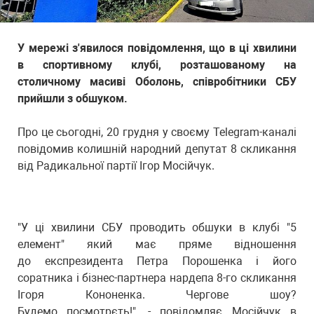
У мережі з'явилося повідомлення, що в ці хвилини
в спортивному клубі, розташованому на
столичному масиві Оболонь, співробітники СБУ
прийшли з обшуком.
Про це сьогодні, 20 грудня у своєму Telegram-каналі
повідомив колишній народний депутат 8 скликання
від Радикальної партії Ігор Мосійчук.
"У ці хвилини СБУ проводить обшуки в клубі "5
елемент" який має пряме відношення
до експрезидента Петра Порошенка і його
соратника і бізнес-партнера нардепа 8-го скликання
Ігоря Кононенка. Чергове шоу?
Будемо посмотрєть!", - повідомляє Мосійчук в