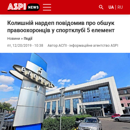
UA
RU
Колишній нардеп повідомив про обшук
правоохоронців у спортклубі 5 елемент
Новини
»
Події
пт, 12/20/2019 - 10:38
Автор:
АСПІ - інформаційне агентство ASPI
#ООС
#боротьба
#ДФС
#Київ
#коронавірус
з
корупцією