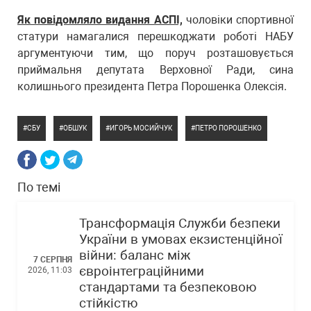
Як повідомляло видання АСПІ,
чоловіки спортивної
статури намагалися перешкоджати роботі НАБУ
аргументуючи тим, що поруч розташовується
приймальня депутата Верховної Ради, сина
колишнього президента Петра Порошенка Олексія.
СБУ
ОБШУК
ИГОРЬ МОСИЙЧУК
ПЕТРО ПОРОШЕНКО
По темі
Трансформація Служби безпеки
України в умовах екзистенційної
війни: баланс між
7 СЕРПНЯ
євроінтеграційними
2026, 11:03
стандартами та безпековою
стійкістю