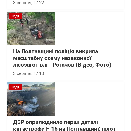
3 серпня, 17:22
Події
На Полтавщині поліція викрила
масштабну схему незаконної
лісозаготівлі - Рогачов (Відео, Фото)
3 серпня, 17:10
Події
ДБР оприлюднило перші деталі
катастрофи F-16 на Полтавщині: пілот