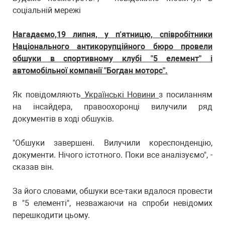
соціальній мережі
Нагадаємо,19 липня, у п'ятницю, співробітники
Національного антикорупційного бюро провели
обшуки в спортивному клубі "5 елемент" і
автомобільної компанії "Богдан моторс".
Як повідомляють
Українські Новини
з посиланням
на інсайдера, правоохоронці вилучили ряд
документів в ході обшуків.
"Обшуки завершені. Вилучили кореспонденцію,
документи. Нічого істотного. Поки все аналізуємо", -
сказав він.
За його словами, обшуки все-таки вдалося провести
в "5 елементі", незважаючи на спроби невідомих
перешкодити цьому.