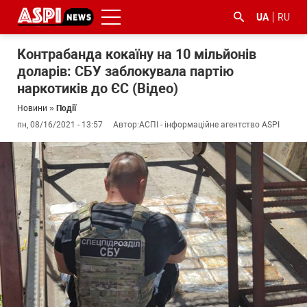
UA
RU
Контрабанда кокаїну на 10 мільйонів
доларів: СБУ заблокувала партію
наркотиків до ЄС (Відео)
Новини
»
Події
пн, 08/16/2021 - 13:57
Автор:
АСПІ - інформаційне агентство ASPI
#ООС
#боротьба
#ДФС
#Київ
#коронавірус
з
корупцією