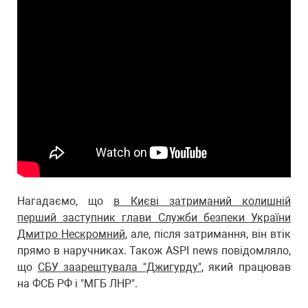
Нагадаємо, що
в Києві затриманий колишній
перший заступник глави Служби безпеки України
Дмитро Нескромний
, але, після затримання, він втік
прямо в наручниках. Також ASPI news повідомляло,
що
СБУ заарештувала "Джигурду"
, який працював
на ФСБ РФ і "МГБ ЛНР".