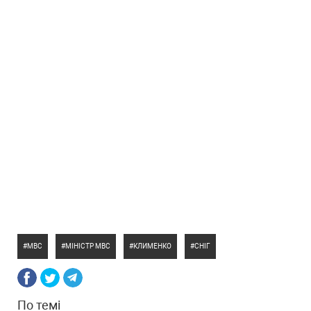
МВС
МІНІСТР МВС
КЛИМЕНКО
СНІГ
По темі