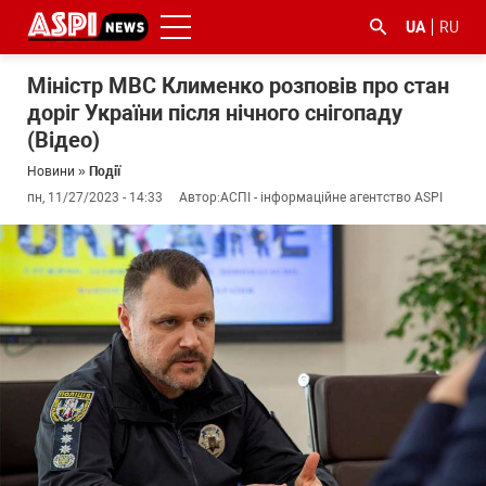
UA
RU
Міністр МВС Клименко розповів про стан
доріг України після нічного снігопаду
(Відео)
Новини
»
Події
пн, 11/27/2023 - 14:33
Автор:
АСПІ - інформаційне агентство ASPI
#ООС
#боротьба
#ДФС
#Київ
#коронавірус
з
корупцією