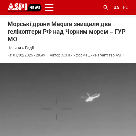
UA
RU
Морські дрони Magura знищили два
гелікоптери РФ над Чорним морем – ГУР
МО
Новини
»
Події
чт, 01/02/2025 - 20:49
Автор:
АСПІ - інформаційне агентство ASPI
#ООС
#боротьба
#ДФС
#Київ
#коронавірус
з
корупцією