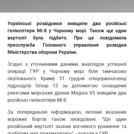
Українські розвідники знищили два російські
гелікоптери Мі-8 у Чорному морі. Також ще один
вертоліт було підбито. Про це повідомила
пресслужба Головного управління розвідки
Міністерства оборони України.
Згідно з уточненими даними, внаслідок успішної
операції ГУР у Чорному морі біля тимчасово
окупованого Криму 31 грудня спецпризначенці
підрозділу Group 13 за допомогою оснащених
ракетами морських дронів Magura V5 знищили два
російські гелікоптери Мі-8.
За попередньою інформацією, екіпажі вказаних
ворожих бортів також ліквідовані. "Ще один
російський вертоліт зазнав вогневого ураження та
підбитим зміг приземлитись", - додали в ГУР.