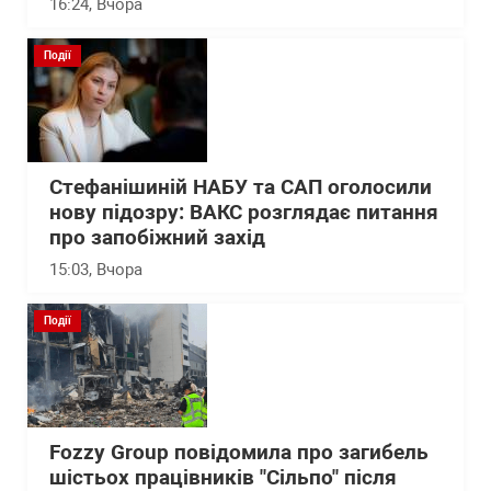
16:24
, Вчора
Події
Стефанішиній НАБУ та САП оголосили
нову підозру: ВАКС розглядає питання
про запобіжний захід
15:03
, Вчора
Події
Fozzy Group повідомила про загибель
шістьох працівників "Сільпо" після