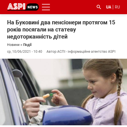
UA
RU
На Буковині два пенсіонери протягом 15
років посягали на статеву
недоторканність дітей
Новини
»
Події
ср, 10/06/2021 - 10:40
Автор:
АСПІ - інформаційне агентство ASPI
#ООС
#боротьба
#ДФС
#Київ
#коронавірус
з
корупцією