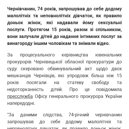
Чернівчанин, 74 років, запрошував до себе додому
малолітніх та неповнолітніх дівчаток, як правило
доньок жінок, які надавали йому сексуальні
послуги. Протягом 15 років, разом зі спільником,
вони залучали дітей до надання інтимних послуг за
винагороду іншим чоловікам та знімали відео.
За процесуального керівництва ювенальних
прокурорів Чернівецької обласної прокуратури до
суду скеровано обвинувальний акт щодо двох
мешканців Чернівців, які упродовж більш ніж 15
років посягали на статеву свободу та
недоторканність дітей. Про це повідомила
пресслужба
Офісу генерального прокурора України
напередодні.
"За даними слідства, 74-річний чернівчанин
запрошував до себе додому малолітніх та
неповнолітніх дівчаток, як правило доньок жінок,