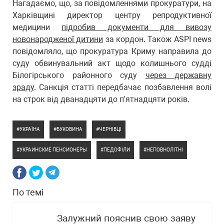
Нагадаємо, що, за повідомленнями прокуратури, на
Харківщині директор центру репродуктивної
медицини
підробив документи для вивозу
новонародженої дитини
за кордон. Також ASPI news
повідомляло, що прокуратура Криму направила до
суду обвинувальний акт щодо колишнього судді
Білогірського районного суду
через державну
зраду
. Санкція статті передбачає позбавлення волі
на строк від дванадцяти до п'ятнадцяти років.
УКРАЇНА
БУКОВИНА
ЧЕРНІВЦІ
УКРАИНСКИЕ ПЕНСИОНЕРЫ
ПЕДОФІЛИ
НЕПОВНОЛІТНІ
По темі
Залужний пояснив свою заяву