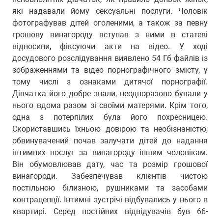
які надавали йому сексуальні послуги. Чоловік
фотографував дітей оголеними, а також за певну
грошову винагороду вступав з ними в статеві
відносини, фіксуючи акти на відео. У ході
досудового розслідування виявлено 54 Гб файлів із
зображеннями та відео порнографічного змісту, у
тому числі з ознаками дитячої порнографії.
Дівчатка його добре знали, неодноразово бували у
нього вдома разом зі своїми матерями. Крім того,
одна з потерпілих була його похресницею.
Скориставшись їхньою довірою та необізнаністю,
обвинувачений почав залучати дітей до надання
інтимних послуг за винагороду іншим чоловікам.
Він обумовлював дату, час та розмір грошової
винагороди. Забезпечував клієнтів чистою
постільною білизною, рушниками та засобами
контрацепції. Інтимні зустрічі відбувались у нього в
квартирі. Серед постійних відвідувачів був 66-