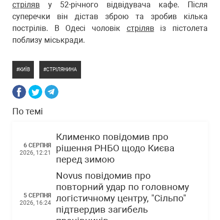
стріляв
у 52-річного відвідувача кафе. Після
суперечки він дістав зброю та зробив кілька
пострілів. В Одесі чоловік
стріляв
із пістолета
поблизу міськради.
КИЇВ
СТРІЛЯНИНА
По темі
Клименко повідомив про
6 СЕРПНЯ
рішення РНБО щодо Києва
2026, 12:21
перед зимою
Novus повідомив про
повторний удар по головному
5 СЕРПНЯ
логістичному центру, "Сільпо"
2026, 16:24
підтвердив загибель