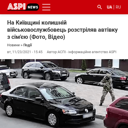
UA
RU
На Київщині колишній
військовослужбовець розстріляв автівку
з сім'єю (Фото, Відео)
Новини
»
Події
вт, 11/23/2021 - 15:45
Автор:
АСПІ - інформаційне агентство ASPI
#ООС
#боротьба
#ДФС
#Київ
#коронавірус
з
корупцією