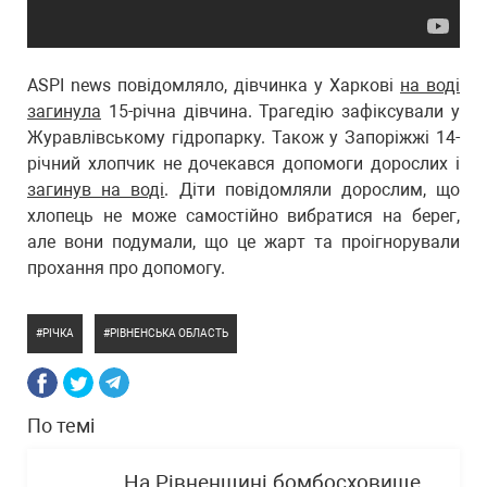
ASPI news повідомляло, дівчинка у Харкові
на воді
загинула
15-річна дівчина. Трагедію зафіксували у
Журавлівському гідропарку. Також у Запоріжжі 14-
річний хлопчик не дочекався допомоги дорослих і
загинув на воді
. Діти повідомляли дорослим, що
хлопець не може самостійно вибратися на берег,
але вони подумали, що це жарт та проігнорували
прохання про допомогу.
РІЧКА
РІВНЕНСЬКА ОБЛАСТЬ
По темі
На Рівненщині бомбосховище