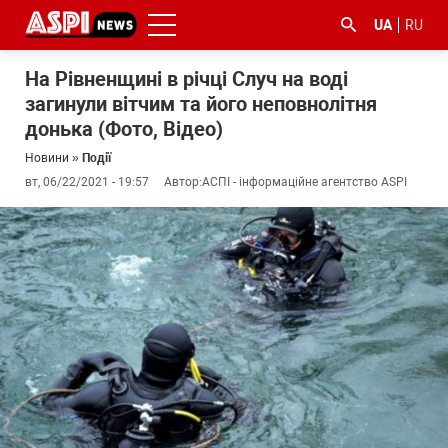
UA
RU
На Рівненщині в річці Случ на воді
загинули вітчим та його неповнолітня
донька (Фото, Відео)
Новини
»
Події
вт, 06/22/2021 - 19:57
Автор:
АСПІ - інформаційне агентство ASPI
#ООС
#боротьба
#ДФС
#Київ
#коронавірус
з
корупцією