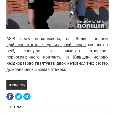
ASPI news повідомляло, на Волині чоловік
здійснював інтелектуальне розбещення
малолітніх
осіб, спонукав та вимагав створення
порнографічного контенту. На Київщині чоловік
неодноразово
ґвалтував
двох неповнолітніх сестер,
домовившись з їхнім батьком.
ВІННИЧИНА
По темі