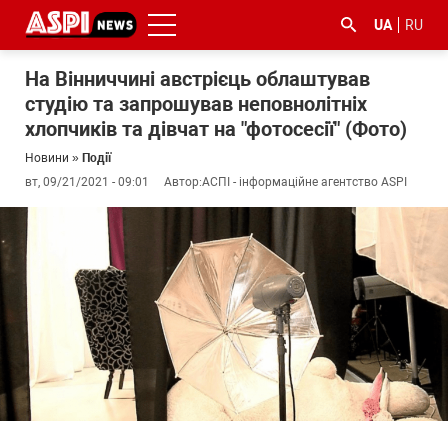
UA
RU
На Вінниччині австрієць облаштував
студію та запрошував неповнолітніх
хлопчиків та дівчат на "фотосесії" (Фото)
Новини
»
Події
вт, 09/21/2021 - 09:01
Автор:
АСПІ - інформаційне агентство ASPI
#ООС
#боротьба
#ДФС
#Київ
#коронавірус
з
корупцією