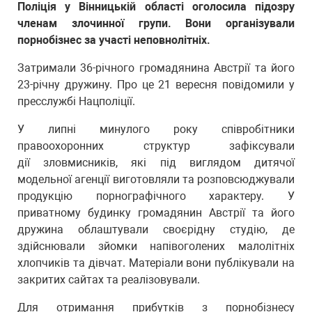
Поліція у Вінницькій області оголосила підозру
членам злочинної групи. Вони організували
порнобізнес за участі неповнолітніх.
Затримали 36-річного громадянина Австрії та його
23-річну дружину. Про це 21 вересня повідомили у
пресслужбі Нацполіції.
У липні минулого року співробітники
правоохоронних структур зафіксували
дії зловмисників, які під виглядом дитячої
модельної агенції виготовляли та розповсюджували
продукцію порнографічного характеру. У
приватному будинку громадянин Австрії та його
дружина облаштували своєрідну студію, де
здійснювали зйомки напівоголених малолітніх
хлопчиків та дівчат. Матеріали вони публікували на
закритих сайтах та реалізовували.
Для отримання прибутків з порнобізнесу