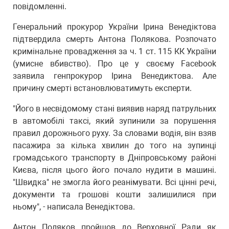
повідомленні.
Генеральний прокурор України Ірина Венедіктова
підтвердила смерть Антона Полякова. Розпочато
кримінальне провадження за ч. 1 ст. 115 КК України
(умисне вбивство). Про це у своєму Facebook
заявила генпрокурор Ірина Венедиктова. Але
причину смерті встановлюватимуть експерти.
"Його в несвідомому стані виявив наряд патрульних
в автомобілі таксі, який зупинили за порушення
правил дорожнього руху. За словами водія, він взяв
пасажира за кілька хвилин до того на зупинці
громадського транспорту в Дніпровському районі
Києва, після цього його почало нудити в машині.
"Швидка" не змогла його реанімувати. Всі цінні речі,
документи та грошові кошти залишилися при
ньому", - написала Венедіктова.
Антон Поляков пройшов до Верховної Ради як