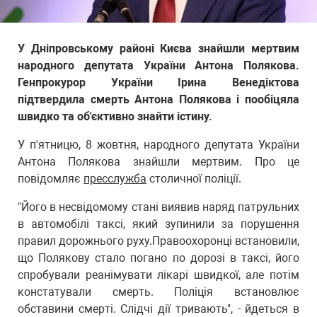
У Дніпровському районі Києва знайшли мертвим
народного депутата України Антона Полякова.
Генпрокурор України Ірина Венедіктова
підтвердила смерть Антона Полякова і пообіцяла
швидко та об'єктивно знайти істину.
У п'ятницю, 8 жовтня, народного депутата України
Антона Полякова знайшли мертвим. Про це
повідомляє
пресслужба
столичної поліції.
"Його в несвідомому стані виявив наряд патрульних
в автомобілі таксі, який зупинили за порушення
правил дорожнього руху.Правоохоронці встановили,
що Полякову стало погано по дорозі в таксі, його
спробували реанімувати лікарі швидкої, але потім
констатували смерть. Поліція встановлює
обставини смерті. Слідчі дії тривають", - йдеться в