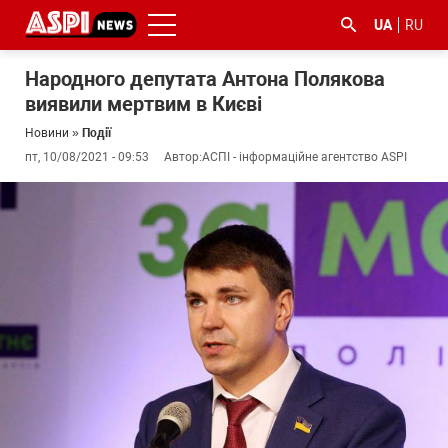
UA
RU
Народного депутата Антона Полякова
виявили мертвим в Києві
Новини
»
Події
пт, 10/08/2021 - 09:53
Автор:
АСПІ - інформаційне агентство ASPI
#ООС
#боротьба
#ДФС
#Київ
#коронавірус
з
корупцією