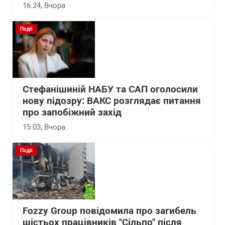
16:24
, Вчора
Події
Стефанішиній НАБУ та САП оголосили
нову підозру: ВАКС розглядає питання
про запобіжний захід
15:03
, Вчора
Події
Fozzy Group повідомила про загибель
шістьох працівників "Сільпо" після