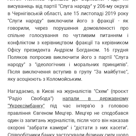
висуванець від партії "Слуга народу" у 206-му окрузі
в Чернігівській області, але 15 листопаді 2019 року
"Слуги народу" виключили його з фракції - як
говорили, через порушення домовленості про
спільне голосування по чутливим питанням і
конфліктом з керівництвом фракції та керівником
Офісу президента Андрієм Богданом. 16 грудня
Поляков попросив виключити його з партії "Слуга
народу" з "ідеологічних і моральних принципів".
Після виключення вступив в групу "За майбутнє",
яку асоціюють з Коломойським.
Нагадаємо, в Києві на журналістів "Схем" (проєкт
"Радіо Свобода")
напали в державному
"Укрексімбанку"
під час інтерв'ю з головою
правління Євгеном Мецгер. Мецгер не сподобався
один із запитань журналістів, після чого він наказав
охороні "забрати камери" і "дістати з них касети".
Співробітники банку застосували фізичну силу щодо