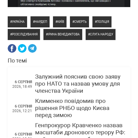
УКРАЇНА
НАРДЕП
КИЇВ
СМЕРТЬ
ПОЛІЦІЯ
РОЗСЛІДУВАННЯ
ІРИНА ВЕНЕДИКТОВА
СЛУГА НАРОДУ
По темі
Залужний пояснив свою заяву
6 СЕРПНЯ
про НАТО та назвав умову для
2026, 18:49
членства України
Клименко повідомив про
6 СЕРПНЯ
рішення РНБО щодо Києва
2026, 12:21
перед зимою
Генпрокурор Кравченко назвав
масштаби дронового терору РФ:
6 СЕРПНЯ