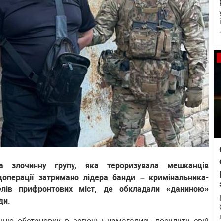
ла злочинну групу, яка тероризувала мешканців
цоперації затримано лідера банди – кримінальника-
елів прифронтових міст, де обкладали «даниною»
ди.
шню обстановку в регіоні і намагались посилити свій