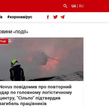
UA
RU
їв
#коронавірус
ОВИНИ «ПОДІЇ»
Події
Novus повідомив про повторний
удар по головному логістичному
центру, "Сільпо" підтвердив
загибель працівників