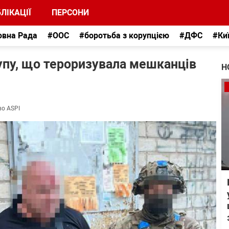
ЛІКАЦІЇ
ПЕРСОНИ
овна Рада
#ООС
#боротьба з корупцією
#ДФС
#Ки
упу, що тероризувала мешканців
Н
во ASPI