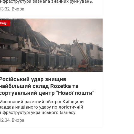
інфраструктури зазнала значних руйнувань.
13:32
, Вчора
Події
Російський удар знищив
найбільший склад Rozetka та
сортувальний центр "Нової пошти"
Масований ракетний обстріл Київщини
завдав нищівного удару по логістичній
інфраструктурі українського бізнесу.
12:34
, Вчора