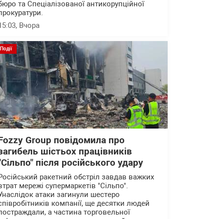
бюро та Спеціалізованої антикорупційної
прокуратури.
15:03
, Вчора
Події
Fozzy Group повідомила про
загибель шістьох працівників
"Сільпо" після російського удару
Російський ракетний обстріл завдав важких
втрат мережі супермаркетів "Сільпо".
Унаслідок атаки загинули шестеро
співробітників компанії, ще десятки людей
постраждали, а частина торговельної