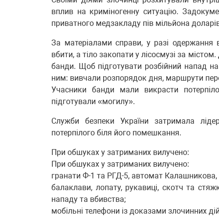
вплив на криміногенну ситуацію. Задокум
приватного медзакладу пів мільйона доларів
За матеріалами справи, у разі одержання в
вбити, а тіло закопати у лісосмузі за містом
банди. Щоб підготувати розбійний напад на
ним: вивчали розпорядок дня, маршрути пер
Учасники банди мали викрасти потерпіло
підготували «могилу».
Служби безпеки України затримала ліде
потерпілого біля його помешкання.
При обшуках у затриманих вилучено:
При обшуках у затриманих вилучено:
гранати Ф-1 та РГД-5, автомат Калашникова,
балаклави, лопату, рукавиці, скотч та стяж
нападу та вбивства;
мобільні телефони із доказами злочинних дій