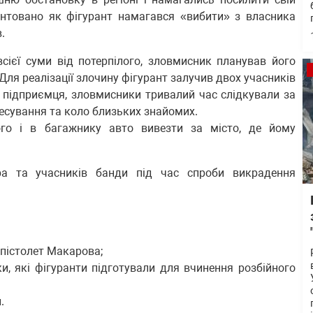
ентовано як фігурант намагався «вибити» з власника
.
сієї суми від потерпілого, зловмисник планував його
. Для реалізації злочину фігурант залучив двох учасників
 підприємця, зловмисники тривалий час слідкували за
есування та коло близьких знайомих.
го і в багажнику авто вивезти за місто, де йому
ра та учасників банди під час спроби викрадення
 пістолет Макарова;
ки, які фігуранти підготували для вчинення розбійного
.