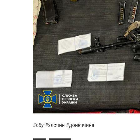
#сбу #злочин #донеччина