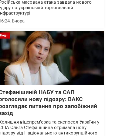
Російська масована атака завдала нового
удару по українській торговельній
інфраструктурі.
16:24
, Вчора
Події
Стефанішиній НАБУ та САП
оголосили нову підозру: ВАКС
розглядає питання про запобіжний
захід
Колишня віцепрем’єрка та експосол України у
США Ольга Стефанішина отримала нову
підозру від Національного антикорупційного