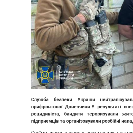
Служба безпеки України нейтралізува
прифронтової Донеччини.У результаті спе
рецидивіста, бандити тероризували жит
підприємців та організовували розбійні напа
Своїми діями злочинці розхитували внутрі