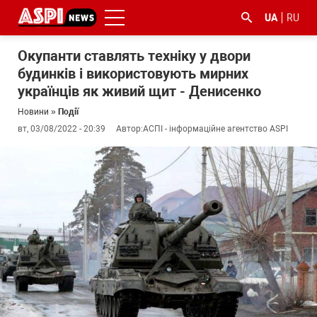
UA
RU
Окупанти ставлять техніку у двори
будинків і використовують мирних
українців як живий щит - Денисенко
Новини
»
Події
вт, 03/08/2022 - 20:39
Автор:
АСПІ - інформаційне агентство ASPI
#ООС
#боротьба
#ДФС
#Київ
#коронавірус
з
корупцією