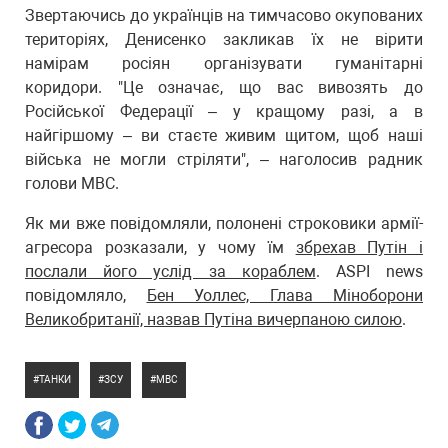
Звертаючись до українців на тимчасово окупованих
територіях, Денисенко закликав їх не вірити
намірам росіян організувати гуманітарні
коридори. "Це означає, що вас вивозять до
Російської Федерації – у кращому разі, а в
найгіршому – ви стаєте живим щитом, щоб наші
війська не могли стріляти", – наголосив радник
голови МВС.
Як ми вже повідомляли, полонені строковики армії-
агресора розказали, у чому їм
збрехав Путін і
послали його услід за кораблем
. ASPI news
повідомляло,
Бен Уоллес, Глава Міноборони
Великобританії, назвав Путіна вичерпаною силою
.
ТАНКИ
ЗСУ
МВС