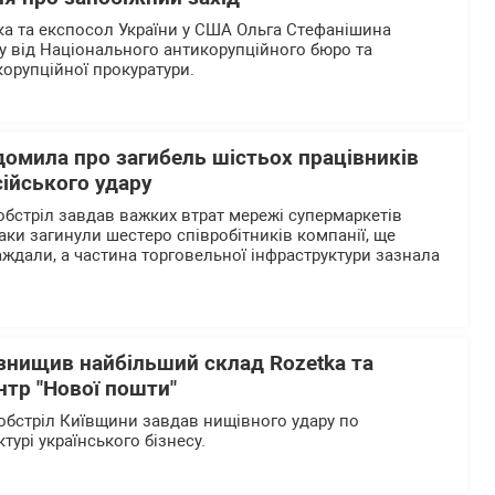
а та експосол України у США Ольга Стефанішина
у від Національного антикорупційного бюро та
корупційної прокуратури.
домила про загибель шістьох працівників
сійського удару
обстріл завдав важких втрат мережі супермаркетів
таки загинули шестеро співробітників компанії, ще
ждали, а частина торговельної інфраструктури зазнала
 знищив найбільший склад Rozetka та
нтр "Нової пошти"
бстріл Київщини завдав нищівного удару по
ктурі українського бізнесу.