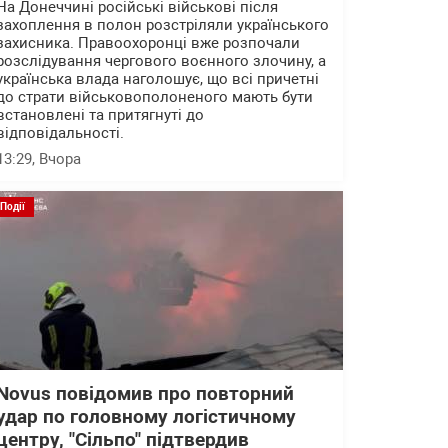
На Донеччині російські військові після
захоплення в полон розстріляли українського
захисника. Правоохоронці вже розпочали
розслідування чергового воєнного злочину, а
українська влада наголошує, що всі причетні
до страти військовополоненого мають бути
встановлені та притягнуті до
відповідальності.
13:29
, Вчора
Події
Novus повідомив про повторний
удар по головному логістичному
центру, "Сільпо" підтвердив