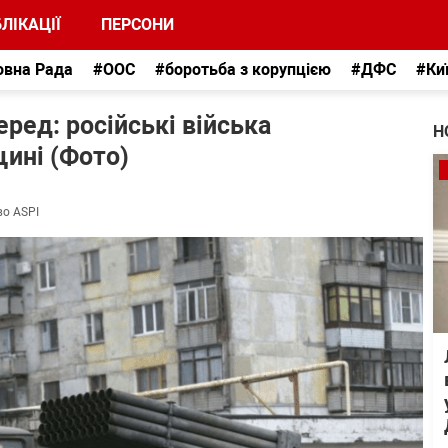
ЛІКАЦІЇ
ПЕРСОНИ
овна Рада
#ООС
#боротьба з корупцією
#ДФС
#Ки
ред: російські війська
Н
щині (Фото)
во ASPI