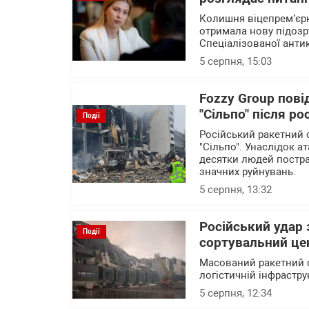
Колишня віцепрем’єрк
отримала нову підозр
Спеціалізованої анти
5 серпня, 15:03
Fozzy Group пові
"Сільпо" після ро
Події
Російський ракетний 
"Сільпо". Унаслідок а
десятки людей постра
значних руйнувань.
5 серпня, 13:32
Російський удар
Події
сортувальний це
Масований ракетний о
логістичній інфрастру
5 серпня, 12:34