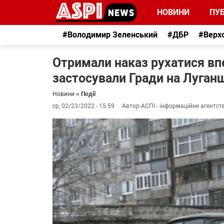
НОВИНИ
ПУБ
#Володимир Зеленський
#ДБР
#Верх
Отримали наказ рухатися впе
застосували Гради на Луган
Новини
»
Події
ср, 02/23/2022 - 15:59
Автор:
АСПІ - інформаційне агентст