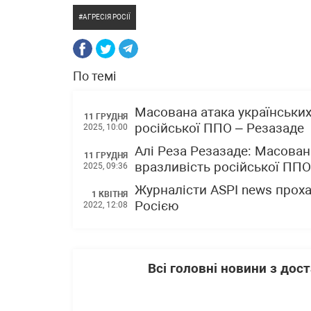
АГРЕСІЯ РОСІЇ
По темі
Масована атака українськи
11 ГРУДНЯ
російської ППО – Резазаде
2025, 10:00
Алі Реза Резазаде: Масован
11 ГРУДНЯ
вразливість російської ППО
2025, 09:36
Журналісти ASPI news проха
1 КВІТНЯ
Росією
2022, 12:08
Всі головні новини з до