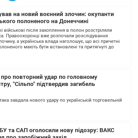
ував на новий воєнний злочин: окупанти
ького полоненого на Донеччині
кі військові після захоплення в полон розстріляли
ка. Правоохоронці вже розпочали розслідування
очину, а українська влада наголошує, що всі причетні
олоненого мають бути встановлені та притягнуті до
 про повторний удар по головному
тру, "Сільпо" підтвердив загибель
така завдала нового удару по українській торговельній
БУ та САП оголосили нову підозру: ВАКС
я про запобіжний захід