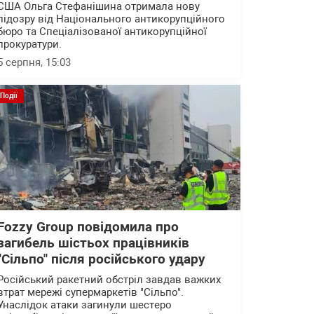
США Ольга Стефанішина отримала нову
підозру від Національного антикорупційного
бюро та Спеціалізованої антикорупційної
прокуратури.
5 серпня, 15:03
Події
Fozzy Group повідомила про
загибель шістьох працівників
"Сільпо" після російського удару
Російський ракетний обстріл завдав важких
втрат мережі супермаркетів "Сільпо".
Унаслідок атаки загинули шестеро