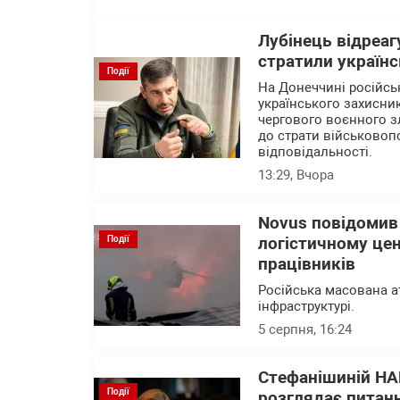
Лубінець відреаг
стратили українс
Події
На Донеччині російсь
українського захисни
чергового воєнного зл
до страти військовоп
відповідальності.
13:29
, Вчора
Novus повідомив
Події
логістичному цен
працівників
Російська масована а
інфраструктурі.
5 серпня, 16:24
Стефанішиній НА
Події
розглядає питанн