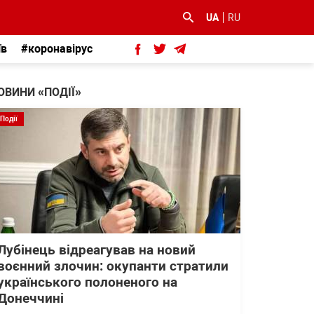
UA
RU
їв
#коронавірус
ОВИНИ «ПОДІЇ»
Події
Лубінець відреагував на новий
воєнний злочин: окупанти стратили
українського полоненого на
Донеччині