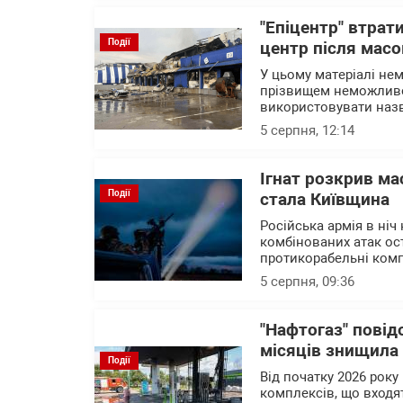
"Епіцентр" втрат
Події
центр після масо
У цьому матеріалі нем
прізвищем неможливо 
використовувати назв
5 серпня, 12:14
Ігнат розкрив ма
Події
стала Київщина
Російська армія в ніч
комбінованих атак ост
протикорабельні комп
5 серпня, 09:36
"Нафтогаз" повід
місяців знищила
Події
Від початку 2026 року
комплексів, що входят