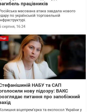
загибель працівників
Російська масована атака завдала нового
удару по українській торговельній
інфраструктурі.
5 серпня, 16:24
Події
Стефанішиній НАБУ та САП
оголосили нову підозру: ВАКС
розглядає питання про запобіжний
захід
Колишня віцепрем’єрка та експосол України у