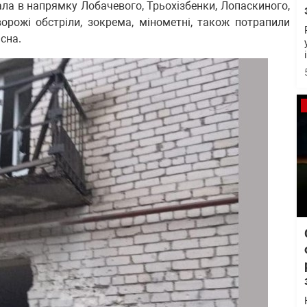
ла в напрямку Лобачевого, Трьохізбенки, Лопаскиного,
ворожі обстріли, зокрема, мінометні, також потрапили
сна.