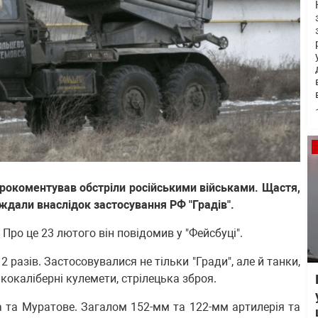
прокоментував обстріли російськими військами. Щастя,
ждали внаслідок застосування РФ "Градів".
ро це 23 лютого він повідомив у "Фейсбуці".
2 разів. Застосовувалися не тільки "Гради", але й танки,
кокаліберні кулемети, стрілецька зброя.
а та Муратове. Загалом 152-мм та 122-мм артилерія та