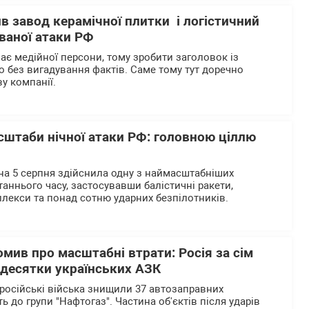
ив завод керамічної плитки і логістичний
ваної атаки РФ
ає медійної персони, тому зробити заголовок із
без вигадування фактів. Саме тому тут доречно
у компанії.
сштаби нічної атаки РФ: головною ціллю
 на 5 серпня здійснила одну з наймасштабніших
аннього часу, застосувавши балістичні ракети,
лекси та понад сотню ударних безпілотників.
омив про масштабні втрати: Росія за сім
 десятки українських АЗК
 російські війська знищили 37 автозаправних
ь до групи "Нафтогаз". Частина об'єктів після ударів