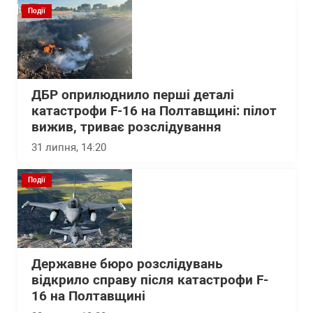
Події
ДБР оприлюднило перші деталі
катастрофи F-16 на Полтавщині: пілот
вижив, триває розслідування
31 липня, 14:20
Події
Державне бюро розслідувань
відкрило справу після катастрофи F-
16 на Полтавщині