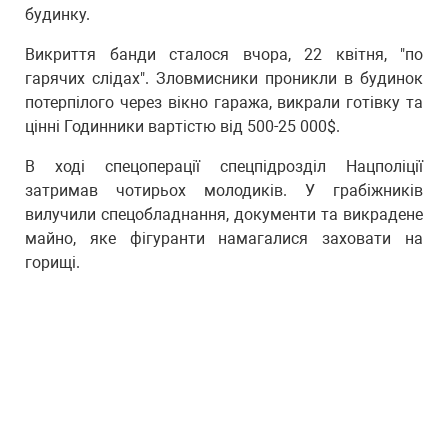
будинку.
Викриття банди сталося вчора, 22 квітня, "по
гарячих слідах". Зловмисники проникли в будинок
потерпілого через вікно гаража, викрали готівку та
цінні Годинники вартістю від 500-25 000$.
В ході спецоперації спецпідрозділ Нацполіції
затримав чотирьох молодиків. У грабіжників
вилучили спецобладнання, документи та викрадене
майно, яке фігуранти намагалися заховати на
горищі.