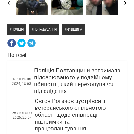
ПОЛІЦІЯ
ПОГРАБУВАННЯ
КИЇВЩИНА
По темі
Поліція Полтавщини затримала
підозрюваного у подвійному
16 ЧЕРВНЯ
вбивстві, який переховувався
2026, 18:03
від слідства
Євген Рогачов зустрівся з
ветеранською спільнотою
25 ЛЮТОГО
області щодо співпраці,
2026, 20:04
підтримки та
працевлаштування