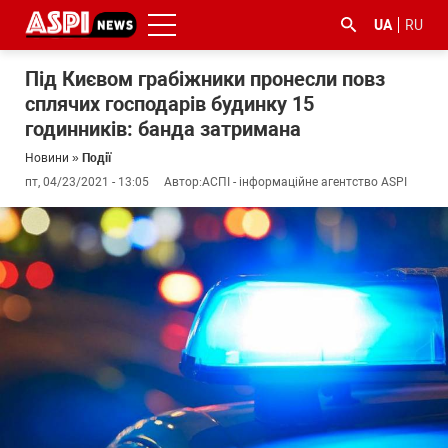
UA
RU
Під Києвом грабіжники пронесли повз
сплячих господарів будинку 15
годинників: банда затримана
Новини
»
Події
пт, 04/23/2021 - 13:05
Автор:
АСПІ - інформаційне агентство ASPI
#ООС
#боротьба
#ДФС
#Київ
#коронавірус
з
корупцією