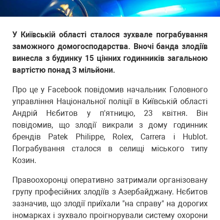
У Київській області сталося зухвале пограбування
заможного домогосподарства. Вночі банда злодіїв
винесла з будинку 15 цінних годинників загальною
вартістю понад 3 мільйони.
Про це у Facebook повідомив начальник Головного
управління Національної поліції в Київській області
Андрій Нєбитов у п'ятницю, 23 квітня. Він
повідомив, що злодії викрали з дому годинник
брендів Patek Philippe, Rolex, Carrera і Hublot.
Пограбування сталося в селищі міського типу
Козин.
Правоохоронці оперативно затримали організовану
групу професійних злодіїв з Азербайджану. Нєбитов
зазначив, що злодії приїхали "на справу" на дорогих
іномарках і зухвало проігнорували систему охорони