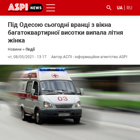
UA
RU
Під Одесою сьогодні вранці з вікна
багатоквартирної висотки випала літня
жінка
Новини
»
Події
чт, 08/05/2021 - 13:17
Автор:
АСПІ - інформаційне агентство ASPI
#ООС
#боротьба
#ДФС
#Київ
#коронавірус
з
корупцією