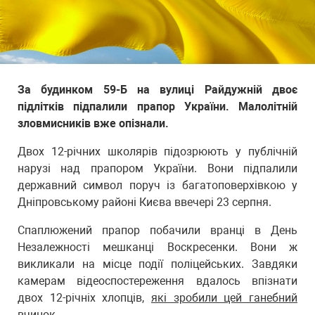
За будинком 59-Б на вулиці Райдужній двоє
підлітків підпалили прапор України. Малолітній
зловмисників вже опізнали.
Двох 12-річних школярів підозрюють у публічній
нарузі над прапором України. Вони підпалили
державний символ поруч із багатоповерхівкою у
Дніпровському районі Києва ввечері 23 серпня.
Спаплюжений прапор побачили вранці в День
Незалежності мешканці Воскресенки. Вони ж
викликали на місце події поліцейських. Завдяки
камерам відеоспостереження вдалось впізнати
двох 12-річніх хлопців,
які зробили цей ганебний
вчинок.