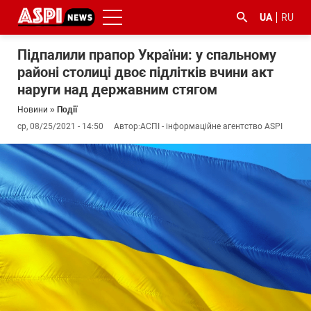
UA
RU
Підпалили прапор України: у спальному
районі столиці двоє підлітків вчини акт
наруги над державним стягом
Новини
»
Події
ср, 08/25/2021 - 14:50
Автор:
АСПІ - інформаційне агентство ASPI
#ООС
#боротьба
#ДФС
#Київ
#коронавірус
з
корупцією