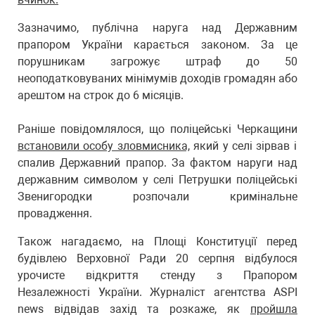
Зазначимо, публічна наруга над Державним
прапором України карається законом. За це
порушникам загрожує штраф до 50
неоподатковуваних мінімумів доходів громадян або
арештом на строк до 6 місяців.
Раніше повідомлялося, що поліцейські Черкащини
встановили особу зловмисника,
який у селі зірвав і
спалив Державний прапор. За фактом наруги над
державним символом у селі Петрушки поліцейські
Звенигородки розпочали кримінальне
провадження.
Також нагадаємо, на Площі Конституції перед
будівлею Верховної Ради 20 серпня відбулося
урочисте відкриття стенду з Прапором
Незалежності України. Журналіст агентства ASPI
news відвідав захід та розкаже, як
пройшла