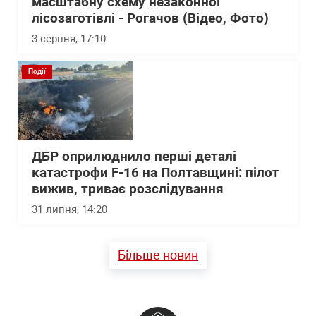
масштабну схему незаконної
лісозаготівлі - Рогачов (Відео, Фото)
3 серпня, 17:10
Події
ДБР оприлюднило перші деталі
катастрофи F-16 на Полтавщині: пілот
вижив, триває розслідування
31 липня, 14:20
Більше новин