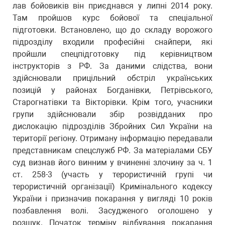
лав бойовиків він приєднався у липні 2014 року.
Там пройшов курс бойової та спеціальної
підготовки. Встановлено, що до складу ворожого
підрозділу входили професійні снайпери, які
пройшли спецпідготовку під керівництвом
інструкторів з РФ. За даними слідства, вони
здійснювали прицільний обстріл українських
позицій у районах Богданівки, Петрівського,
Старогнатівки та Вікторівки. Крім того, учасники
групи здійснювали збір розвідданих про
дислокацію підрозділів Збройних Сил України на
території регіону. Отриману інформацію передавали
представникам спецслужб РФ. За матеріалами СБУ
суд визнав його винним у вчиненні злочину за ч. 1
ст. 258-3 (участь у терористичній групі чи
терористичній організації) Кримінального кодексу
України і призначив покарання у вигляді 10 років
позбавлення волі. Засудженого оголошено у
розшук. Початок терміну відбування покарання