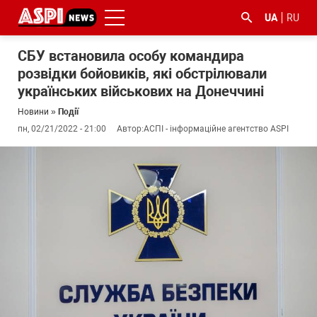
UA
RU
СБУ встановила особу командира
розвідки бойовиків, які обстрілювали
українських військових на Донеччині
Новини
»
Події
пн, 02/21/2022 - 21:00
Автор:
АСПІ - інформаційне агентство ASPI
#ООС
#боротьба
#ДФС
#Київ
#коронавірус
з
корупцією