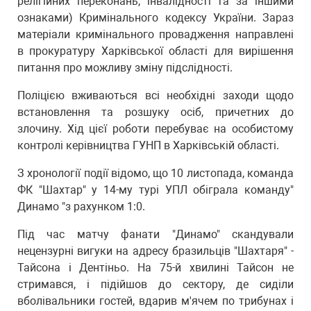
релігійних переконань, інвалідності та за іншими
ознаками) Кримінального кодексу України. Зараз
матеріали кримінального провадження направлені
в прокуратуру Харківської області для вирішення
питання про можливу зміну підслідності.
Поліцією вживаються всі необхідні заходи щодо
встановлення та розшуку осіб, причетних до
злочину. Хід цієї роботи перебуває на особистому
контролі керівництва ГУНП в Харківській області.
З хронології події відомо, що 10 листопада, команда
ФК "Шахтар" у 14-му турі УПЛ обіграла команду"
Динамо "з рахунком 1:0.
Під час матчу фанати "Динамо" скандували
нецензурні вигуки на адресу бразильців "Шахтаря" -
Тайсона і Дентіньо. На 75-й хвилині Тайсон не
стримався, і підійшов до сектору, де сиділи
вболівальники гостей, вдарив м'ячем по трибунах і