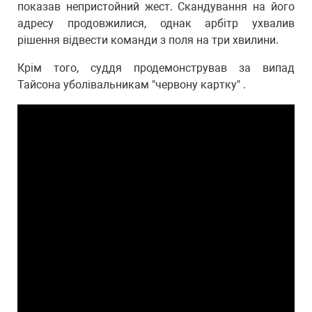
показав непристойний жест. Скандування на його
адресу продовжилися, однак арбітр ухвалив
рішення відвести команди з поля на три хвилини.
Крім того, суддя продемонстрував за випад
Тайсона уболівальникам "червону картку" .