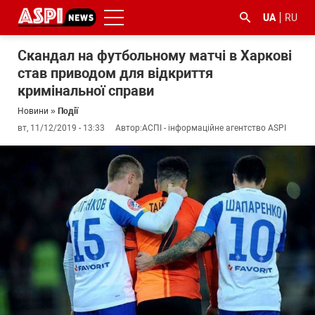
UA
RU
Скандал на футбольному матчі в Харкові
став приводом для відкриття
кримінальної справи
Новини
»
Події
вт, 11/12/2019 - 13:33
Автор:
АСПІ - інформаційне агентство ASPI
#ООС
#боротьба
#ДФС
#Київ
#коронавірус
з
корупцією