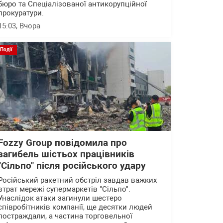
бюро та Спеціалізованої антикорупційної
прокуратури.
15:03
, Вчора
Події
Fozzy Group повідомила про
загибель шістьох працівників
"Сільпо" після російського удару
Російський ракетний обстріл завдав важких
втрат мережі супермаркетів "Сільпо".
Унаслідок атаки загинули шестеро
співробітників компанії, ще десятки людей
постраждали, а частина торговельної