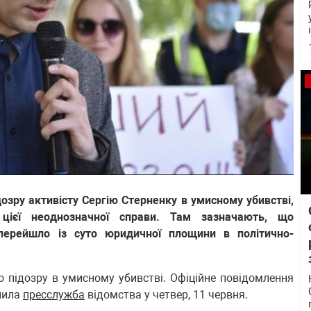
озру активісту Сергію Стерненку в умисному убивстві,
цієї неоднозначної справи. Там зазначають, що
перейшло із суто юридичної площини в політично-
о підозру в умисному убивстві. Офіційне повідомлення
нила
пресслужба
відомства у четвер, 11 червня.