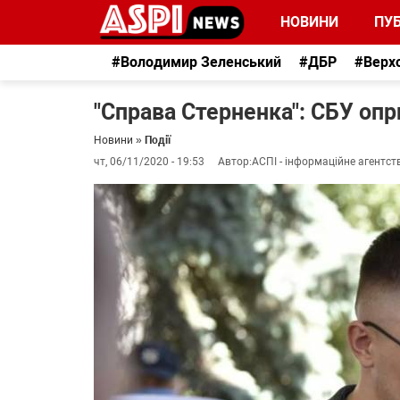
НОВИНИ
ПУБ
#Володимир Зеленський
#ДБР
#Верх
"Справа Стерненка": СБУ оп
Новини
»
Події
чт, 06/11/2020 - 19:53
Автор:
АСПІ - інформаційне агентст