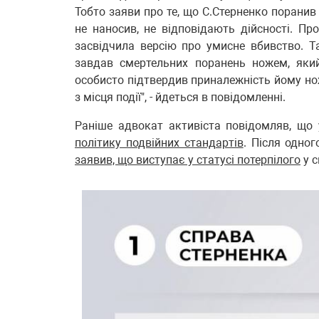
Тобто заяви про те, що С.Стерненко поранив
не наносив, не відповідають дійсності. Пр
засвідчила версію про умисне вбивство. Т
завдав смертельних поранень ножем, який 
особисто підтвердив приналежність йому нож
з місця події", - йдеться в повідомленні.
Раніше адвокат активіста повідомляв, що 
політику подвійних стандартів
. Після одно
заявив, що виступає у статусі потерпілого
у с