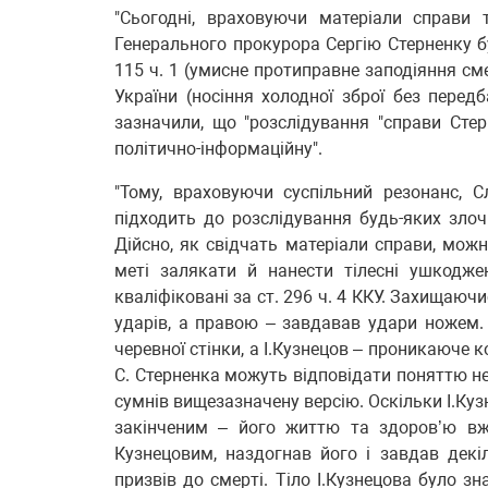
"Сьогодні, враховуючи матеріали справи
Генерального прокурора Сергію Стерненку бу
115 ч. 1 (умисне протиправне заподіяння сме
України (носіння холодної зброї без перед
зазначили, що "розслідування "справи Сте
політично-інформаційну".
"Тому, враховуючи суспільний резонанс, 
підходить до розслідування будь-яких зло
Дійсно, як свідчать матеріали справи, можн
меті залякати й нанести тілесні ушкодже
кваліфіковані за ст. 296 ч. 4 ККУ. Захищаю
ударів, а правою – завдавав удари ножем. 
черевної стінки, а І.Кузнецов – проникаюче 
С. Стерненка можуть відповідати поняттю не
сумнів вищезазначену версію. Оскільки І.Куз
закінченим – його життю та здоров’ю вж
Кузнецовим, наздогнав його і завдав декі
призвів до смерті. Тіло І.Кузнецова було з