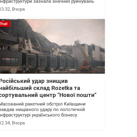
інфраструктури зазнала значних руйнувань.
13:32
, Вчора
Події
Російський удар знищив
найбільший склад Rozetka та
сортувальний центр "Нової пошти"
Масований ракетний обстріл Київщини
завдав нищівного удару по логістичній
інфраструктурі українського бізнесу.
12:34
, Вчора