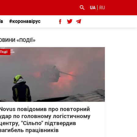
UA
RU
їв
#коронавірус
ОВИНИ «ПОДІЇ»
Події
Novus повідомив про повторний
удар по головному логістичному
центру, "Сільпо" підтвердив
загибель працівників