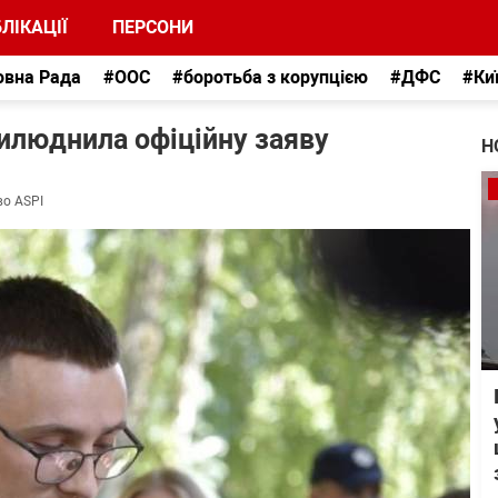
ЛІКАЦІЇ
ПЕРСОНИ
овна Рада
#ООС
#боротьба з корупцією
#ДФС
#Ки
рилюднила офіційну заяву
Н
во ASPI