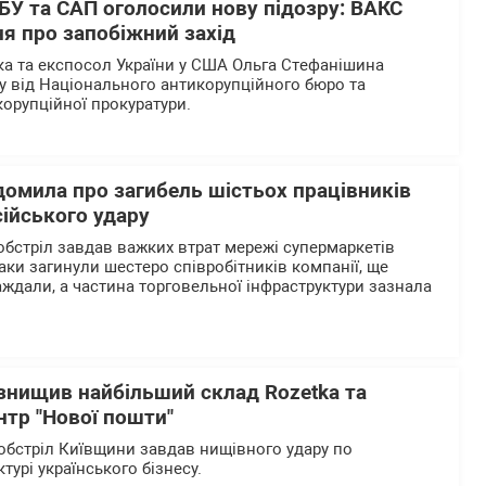
БУ та САП оголосили нову підозру: ВАКС
я про запобіжний захід
а та експосол України у США Ольга Стефанішина
у від Національного антикорупційного бюро та
корупційної прокуратури.
домила про загибель шістьох працівників
сійського удару
обстріл завдав важких втрат мережі супермаркетів
таки загинули шестеро співробітників компанії, ще
ждали, а частина торговельної інфраструктури зазнала
 знищив найбільший склад Rozetka та
нтр "Нової пошти"
бстріл Київщини завдав нищівного удару по
ктурі українського бізнесу.