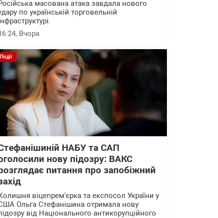
Російська масована атака завдала нового
удару по українській торговельній
інфраструктурі.
16:24
, Вчора
Події
Стефанішиній НАБУ та САП
оголосили нову підозру: ВАКС
розглядає питання про запобіжний
захід
Колишня віцепрем’єрка та експосол України у
США Ольга Стефанішина отримала нову
підозру від Національного антикорупційного