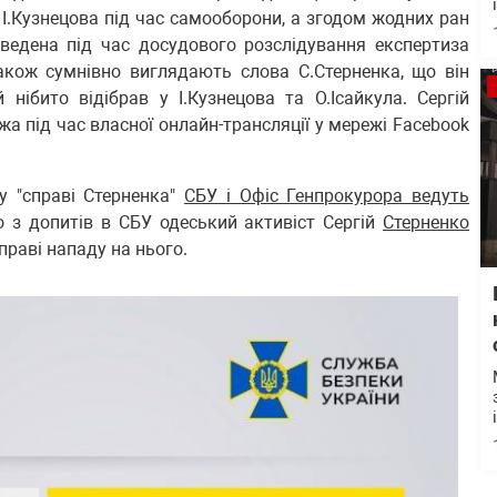
 І.Кузнецова під час самооборони, а згодом жодних ран
оведена під час досудового розслідування експертиза
акож сумнівно виглядають слова С.Стерненка, що він
нібито відібрав у І.Кузнецова та О.Ісайкула. Сергій
а під час власної онлайн-трансляції у мережі Facebook
у "справі Стерненка"
СБУ і Офіс Генпрокурора ведуть
го з допитів в СБУ одеський активіст Сергій
Стерненко
праві нападу на нього.