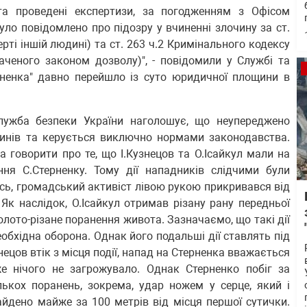
 та проведені експертизи, за погодженням з Офісом
ло повідомлено про підозру у вчиненні злочину за ст.
рті іншій людині) та ст. 263 ч.2 Кримінального кодексу
баченого законом дозволу)", - повідомили у Службі та
рненка" давно перейшло із суто юридичної площини в
Служба безпеки України наголошує, що неупереджено
чинів та керується виключно нормами законодавства.
а говорити про те, що І.Кузнецов та О.Ісайкул мали на
ння С.Стерненку. Тому дії нападників слідчими були
чись, громадський активіст лівою рукою прикривався від
Як наслідок, О.Ісайкул отримав різану рану передньої
колото-різане поранення живота. Зазначаємо, що такі дії
обхідна оборона. Однак його подальші дії ставлять під
нецов втік з місця події, напад на Стерненка вважається
е нічого не загрожувало. Однак Стерненко побіг за
лькох поранень, зокрема, удар ножем у серце, який і
найдено майже за 100 метрів від місця першої сутички.