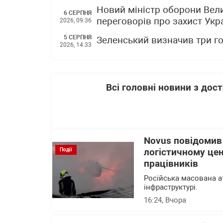
Новий міністр оборони Вели
6 СЕРПНЯ
переговорів про захист Укра
2026, 09:36
5 СЕРПНЯ
Зеленський визначив три го
2026, 14:33
Всі головні новини з до
Novus повідомив
Події
логістичному цен
працівників
Російська масована а
інфраструктурі.
16:24
, Вчора