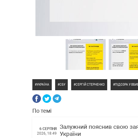
УКРАЇНА
СБУ
СЕРГІЙ СТЕРНЕНКО
ПІДОЗРА У ВБИ
По темі
Залужний пояснив свою зая
6 СЕРПНЯ
України
2026, 18:49