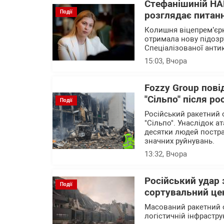
Стефанішиній НА
Події
розглядає питанн
Колишня віцепрем’єрк
отримала нову підозр
Спеціалізованої анти
15:03
, Вчора
Fozzy Group пові
"Сільпо" після ро
Події
Російський ракетний 
"Сільпо". Унаслідок а
десятки людей постра
значних руйнувань.
13:32
, Вчора
Російський удар
Події
сортувальний це
Масований ракетний о
логістичній інфрастру