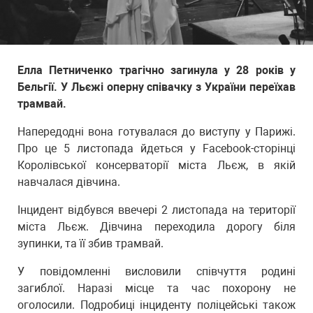
Елла Петниченко трагічно загинула у 28 років у
Бельгії. У Льєжі оперну співачку з України переїхав
трамвай.
Напередодні вона готувалася до виступу у Парижі.
Про це 5 листопада йдеться у Facebook-сторінці
Королівської консерваторії міста Льєж, в якій
навчалася дівчина.
Інцидент відбувся ввечері 2 листопада на території
міста Льєж. Дівчина переходила дорогу біля
зупинки, та її збив трамвай.
У повідомленні висловили співчуття родині
загиблої. Наразі місце та час похорону не
оголосили. Подробиці інциденту поліцейські також