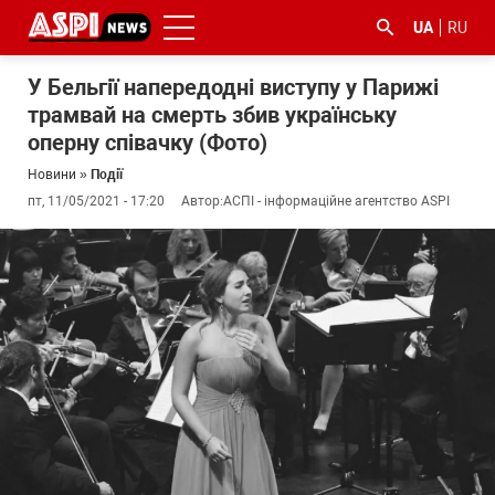
UA
RU
У Бельгії напередодні виступу у Парижі
трамвай на смерть збив українську
оперну співачку (Фото)
Новини
»
Події
пт, 11/05/2021 - 17:20
Автор:
АСПІ - інформаційне агентство ASPI
#ООС
#боротьба
#ДФС
#Київ
#коронавірус
з
корупцією