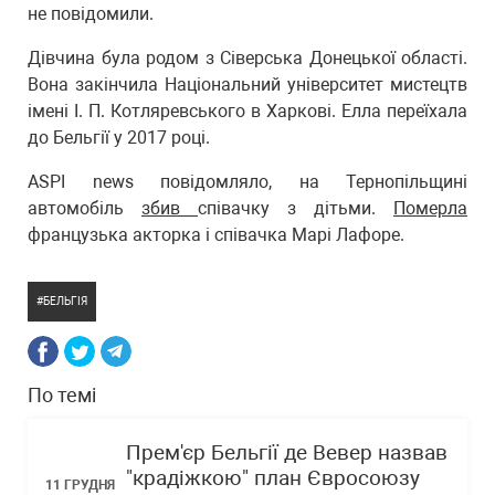
не повідомили.
Дівчина була родом з Сіверська Донецької області.
Вона закінчила Національний університет мистецтв
імені І. П. Котляревського в Харкові. Елла переїхала
до Бельгії у 2017 році.
ASPI news повідомляло, на Тернопільщині
автомобіль
збив
співачку з дітьми.
Померла
французька акторка і співачка Марі Лафоре.
БЕЛЬГІЯ
По темі
Прем'єр Бельгії де Вевер назвав
"крадіжкою" план Євросоюзу
11 ГРУДНЯ